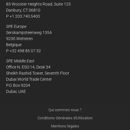
83 Wooster Heights Road, Suite 125
Danbury, CT 06810
P +1 203.740.5400
SPE Europe
Serskampsteenweg 135A
9230 Wetteren
Belgique
P +32 498 85 07 32
SPE Middle East
Office N. ESO:14, Desk 34
Sheikh Rashid Tower, Seventh Floor
Dubai World Trade Center
P.O. Box 9204
Dubai, UAE
Qui sommes nous ?
À propos
Conditions Générales d’Utilisation
de nos cookies
Mentions légales
Sur ce site, nous utilisons des cookies pour mesurer notre audience.