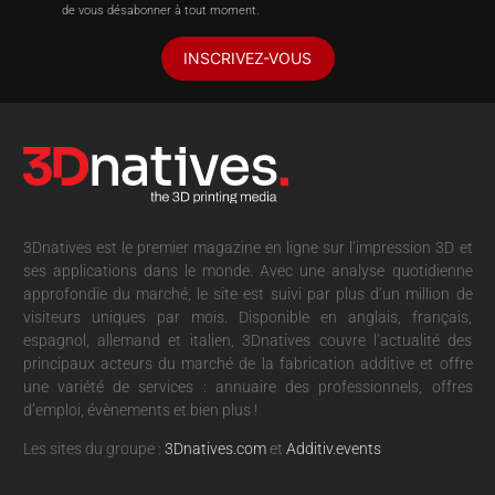
de vous désabonner à tout moment.
INSCRIVEZ-VOUS
3Dnatives est le premier magazine en ligne sur l’impression 3D et
ses applications dans le monde. Avec une analyse quotidienne
approfondie du marché, le site est suivi par plus d’un million de
visiteurs uniques par mois. Disponible en anglais, français,
espagnol, allemand et italien, 3Dnatives couvre l’actualité des
principaux acteurs du marché de la fabrication additive et offre
une variété de services : annuaire des professionnels, offres
d’emploi, évènements et bien plus !
Les sites du groupe :
3Dnatives.com
et
Additiv.events