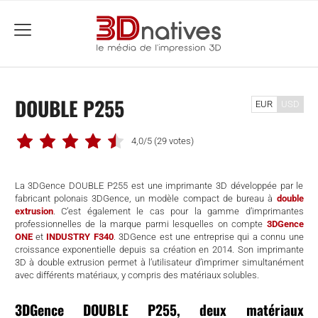
menu
DOUBLE P255
EUR
USD
4,0/5
(29 votes)
La 3DGence DOUBLE P255 est une imprimante 3D développée par le
fabricant polonais 3DGence, un modèle compact de bureau à
double
extrusion
. C’est également le cas pour la gamme d’imprimantes
professionnelles de la marque parmi lesquelles on compte
3DGence
ONE
et
INDUSTRY F340
. 3DGence est une entreprise qui a connu une
croissance exponentielle depuis sa création en 2014. Son imprimante
3D à double extrusion permet à l’utilisateur d’imprimer simultanément
avec différents matériaux, y compris des matériaux solubles.
che
3DGence DOUBLE P255, deux matériaux