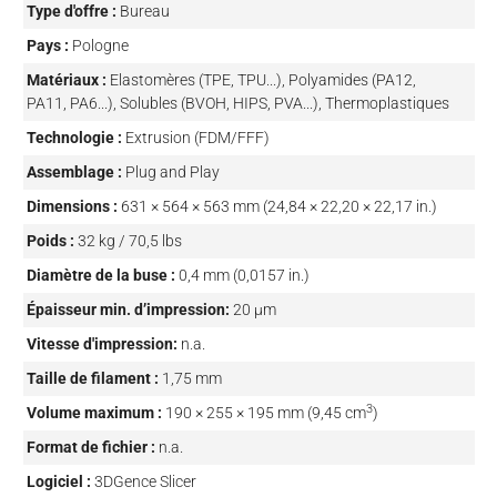
Type d'offre :
Bureau
Pays :
Pologne
Matériaux :
Elastomères (TPE, TPU...), Polyamides (PA12,
PA11, PA6...), Solubles (BVOH, HIPS, PVA...), Thermoplastiques
Technologie :
Extrusion (FDM/FFF)
Assemblage :
Plug and Play
Dimensions :
631 × 564 × 563 mm (24,84 × 22,20 × 22,17 in.)
Poids :
32 kg / 70,5 lbs
Diamètre de la buse :
0,4 mm (0,0157 in.)
Épaisseur min. d’impression:
20 µm
Vitesse d'impression:
n.a.
Taille de filament :
1,75 mm
3
Volume maximum :
190 × 255 × 195 mm (9,45 cm
)
Format de fichier :
n.a.
Logiciel :
3DGence Slicer