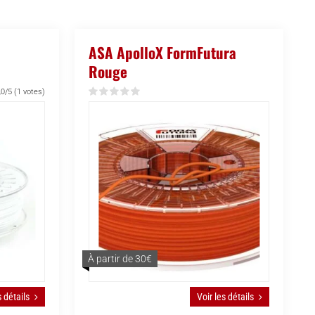
ASA ApolloX FormFutura
Rouge
,0/5
(1 votes)
À partir de 30€
s détails
Voir les détails