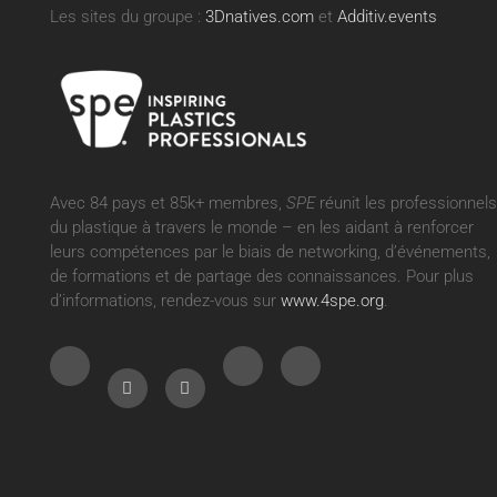
Les sites du groupe :
3Dnatives.com
et
Additiv.events
Avec 84 pays et 85k+ membres,
SPE
réunit les professionnels
du plastique à travers le monde – en les aidant à renforcer
leurs compétences par le biais de networking, d’événements,
de formations et de partage des connaissances. Pour plus
d’informations, rendez-vous sur
www.4spe.org
.