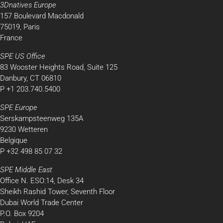
3Dnatives Europe
157 Boulevard Macdonald
75019, Paris
France
SPE US Office
83 Wooster Heights Road, Suite 125
Danbury, CT 06810
P +1 203.740.5400
SPE Europe
Serskampsteenweg 135A
9230 Wetteren
Belgique
P +32 498 85 07 32
SPE Middle East
Office N. ESO:14, Desk 34
Sheikh Rashid Tower, Seventh Floor
Dubai World Trade Center
P.O. Box 9204