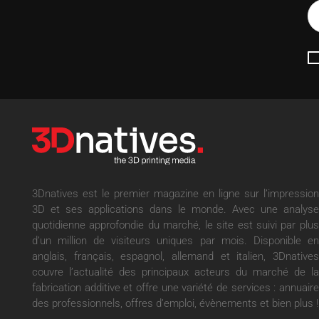
3Dnatives est le premier magazine en ligne sur l’impression
3D et ses applications dans le monde. Avec une analyse
quotidienne approfondie du marché, le site est suivi par plus
d’un million de visiteurs uniques par mois. Disponible en
anglais, français, espagnol, allemand et italien, 3Dnatives
couvre l’actualité des principaux acteurs du marché de la
fabrication additive et offre une variété de services : annuaire
des professionnels, offres d’emploi, évènements et bien plus !