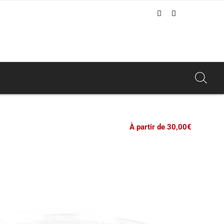
D
LS D'IMPRESSION 3D
GUIDE DE L'IMPRESSION 3D METAL
FABRICANTS D'IMPRIMANTES 3D
LES PLASTIQUES E
IMPRESSION 3D À PARI
Recherc
À partir de 30,00€