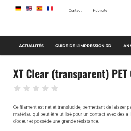
Deutsch
English
Español
Français
Italiano
Contact
Publicité
ACTUALITÉS
GUIDE DE L’IMPRESSION 3D
AN
TOUT SAVOIR SUR L’IMPRESSION 3D MÉTAL
LES LOGICIELS D’IMPRESSION 3D
LE FONCTIONNEMENT DE LA FABRICATION ADDITIVE
SERVICES D’IMPRESSION 3D : LES P
TECH
AÉROSPATIALE ET DÉFENSE
XT Clear (transparent) PET
AUTOMOBILE ET TRANSPORT
MÉDICAL ET DENTAIRE
BUSINESS
CLASSEMENTS
Ce filament est net et translucide, permettant de laisser p
matériau qui peut être utilisé pour un contact avec des al
IMPRIMANTES 3D
d’odeur et possède une grande résistance.
che
INTERVIEWS