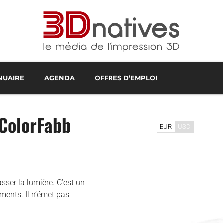
NUAIRE
AGENDA
OFFRES D’EMPLOI
RESTATAIRES EN FRANCE
NOLOGIES D'IMPRESSION 3D
IMPRESSION 3D EN LIGNE
PROCHAINS ÉVÉNEMENTS
TESTS D'IMPRIMANTES 3D
REVENDEURS D'ÉQUIPEMENTS
WEBINAIRES IMPRESSION 3
LOGICIE
 ColorFabb
EUR
USD
asser la lumière. C’est un
iments. Il n’émet pas