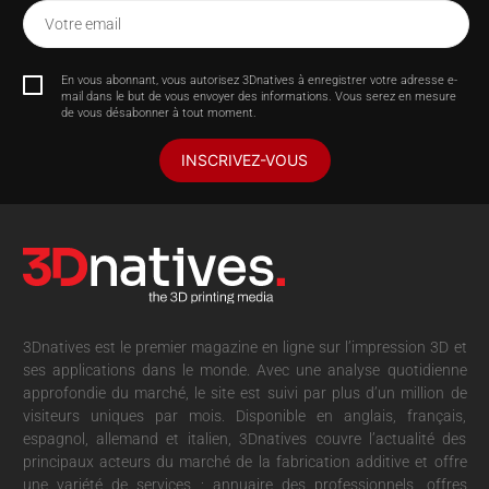
Votre email
En vous abonnant, vous autorisez 3Dnatives à enregistrer votre adresse e-
mail dans le but de vous envoyer des informations. Vous serez en mesure
de vous désabonner à tout moment.
INSCRIVEZ-VOUS
3Dnatives est le premier magazine en ligne sur l’impression 3D et
ses applications dans le monde. Avec une analyse quotidienne
approfondie du marché, le site est suivi par plus d’un million de
visiteurs uniques par mois. Disponible en anglais, français,
espagnol, allemand et italien, 3Dnatives couvre l’actualité des
principaux acteurs du marché de la fabrication additive et offre
une variété de services : annuaire des professionnels, offres