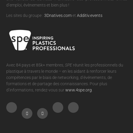
d’emploi, évènements et bien plus !
Les sites du groupe :
3Dnatives.com
et
Additiv.events
Avec 84 pays et 85k+ membres,
SPE
réunit les professionnels du
plastique à travers le monde – en les aidant à renforcer leurs
compétences par le biais de networking, d’événements, de
formations et de partage des connaissances. Pour plus
d’informations, rendez-vous sur
www.4spe.org
.