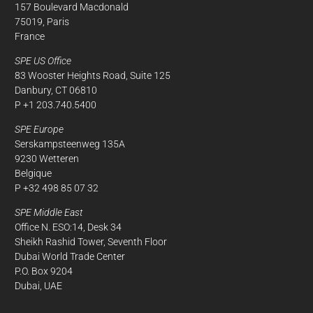
157 Boulevard Macdonald
75019, Paris
France
SPE US Office
83 Wooster Heights Road, Suite 125
Danbury, CT 06810
P +1 203.740.5400
SPE Europe
Serskampsteenweg 135A
9230 Wetteren
Belgique
P +32 498 85 07 32
SPE Middle East
Office N. ESO:14, Desk 34
Sheikh Rashid Tower, Seventh Floor
Dubai World Trade Center
P.O. Box 9204
Dubai, UAE