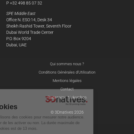
P +32 498 85 07 32
SPE Middle East
Office N. ESO:14, Desk 34
Sheikh Rashid Tower, Seventh Floor
Dubai World Trade Center
P.O. Box 9204
Dubai, UAE
Qui sommes nous ?
Conditions Générales d’Utilisation
Mentions légales
Contact
Partenaire : Makershop
À propos
de nos cookies
© 3Dnatives 2026
Sur ce site, nous utilisons des cookies pour mesurer notre audience.
Vous pouvez décider de les activer ou non. La durée maximale de
conservation des cookies est de 13 mois.