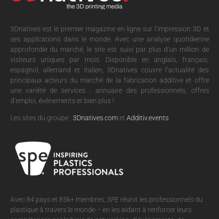
3Dnatives est le premier magazine en ligne sur l’impression 3D et
ses applications dans le monde. Avec une analyse quotidienne
approfondie du marché, le site est suivi par plus d’un million de
visiteurs uniques par mois. Disponible en anglais, français,
espagnol, allemand et italien, 3Dnatives couvre l’actualité des
principaux acteurs du marché de la fabrication additive et offre
une variété de services : annuaire des professionnels, offres
d’emploi, évènements et bien plus !
Les sites du groupe :
3Dnatives.com
et
Additiv.events
Avec 84 pays et 85k+ membres,
SPE
réunit les professionnels du
plastique à travers le monde – en les aidant à renforcer leurs