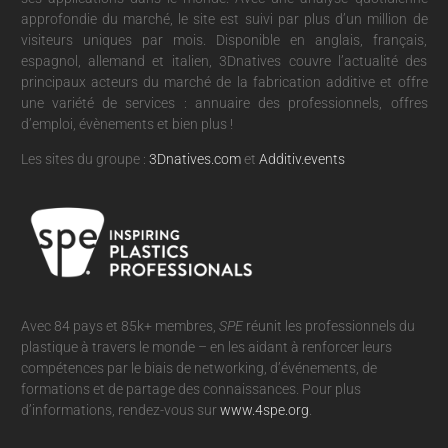
approfondie du marché, le site est suivi par plus d’un million de
visiteurs uniques par mois. Disponible en anglais, français,
espagnol, allemand et italien, 3Dnatives couvre l’actualité des
principaux acteurs du marché de la fabrication additive et offre
une variété de services : annuaire des professionnels, offres
d’emploi, évènements et bien plus !
Les sites du groupe :
3Dnatives.com
et
Additiv.events
Avec 84 pays et 85k+ membres,
SPE
réunit les professionnels du
plastique à travers le monde – en les aidant à renforcer leurs
compétences par le biais de networking, d’événements, de
formations et de partage des connaissances. Pour plus
d’informations, rendez-vous sur
www.4spe.org
.