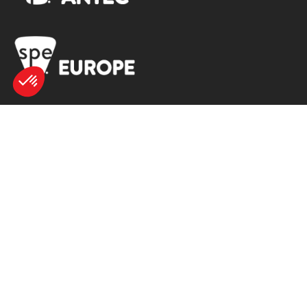
Axeptio consent
Plateforme de Gestion du Consentement : Personnalisez vos Options
Notre plateforme vous permet d'adapter et de gérer vos paramètres de 
SERVICES
Imprimante 3D
Annuaire des professionnels
Tests d’imprimantes 3D
Agenda de l’impression 3D
Offres d’emploi
Newsletter
Webinaire impression 3D