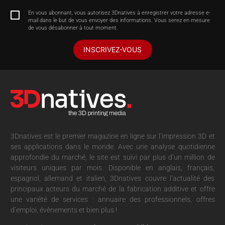
En vous abonnant, vous autorisez 3Dnatives à enregistrer votre adresse e-
mail dans le but de vous envoyer des informations. Vous serez en mesure
de vous désabonner à tout moment.
INSCRIVEZ-VOUS
3Dnatives est le premier magazine en ligne sur l’impression 3D et
ses applications dans le monde. Avec une analyse quotidienne
approfondie du marché, le site est suivi par plus d’un million de
visiteurs uniques par mois. Disponible en anglais, français,
espagnol, allemand et italien, 3Dnatives couvre l’actualité des
principaux acteurs du marché de la fabrication additive et offre
une variété de services : annuaire des professionnels, offres
d’emploi, évènements et bien plus !