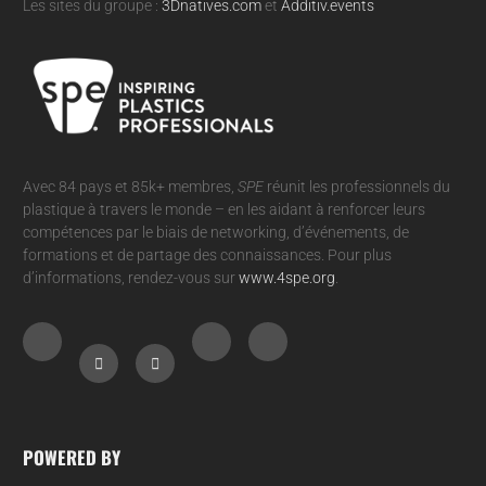
Les sites du groupe :
3Dnatives.com
et
Additiv.events
Avec 84 pays et 85k+ membres,
SPE
réunit les professionnels du
plastique à travers le monde – en les aidant à renforcer leurs
compétences par le biais de networking, d’événements, de
formations et de partage des connaissances. Pour plus
d’informations, rendez-vous sur
www.4spe.org
.
POWERED BY