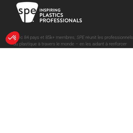
Axeptio consent
Plateforme de Gestion du Consentement : Personnalisez vos Opt
Avec 84 pays et 85k+ membres,
SPE
réunit les professionnels
Notre plateforme vous permet d'adapter et de gérer vos paramètres
du plastique à travers le monde – en les aidant à renforcer
leurs compétences par le biais de networking, d’événements,
de formations et de partage des connaissances. Pour plus
d’informations, rendez-vous sur
www.4spe.org
.