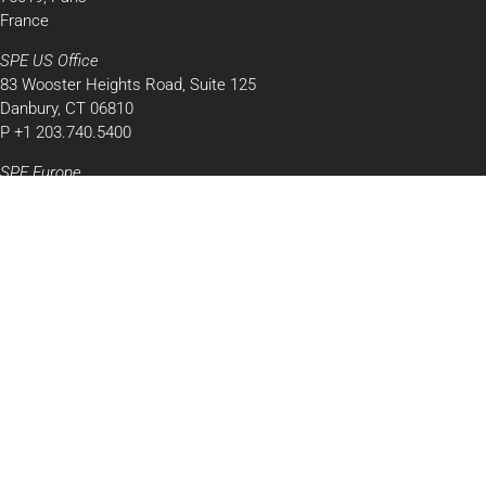
France
SPE US Office
83 Wooster Heights Road, Suite 125
Danbury, CT 06810
P +1 203.740.5400
tations. Personnalisez vos préférences pour contrôler la manière don
SPE Europe
Serskampsteenweg 135A
9230 Wetteren
Belgique
P +32 498 85 07 32
SPE Middle East
Office N. ESO:14, Desk 34
Sheikh Rashid Tower, Seventh Floor
Dubai World Trade Center
P.O. Box 9204
Dubai, UAE