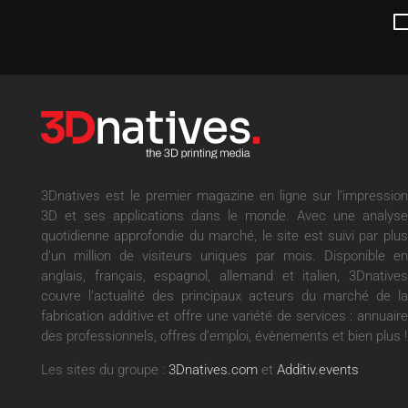
3Dnatives est le premier magazine en ligne sur l’impression
3D et ses applications dans le monde. Avec une analyse
quotidienne approfondie du marché, le site est suivi par plus
d’un million de visiteurs uniques par mois. Disponible en
anglais, français, espagnol, allemand et italien, 3Dnatives
couvre l’actualité des principaux acteurs du marché de la
fabrication additive et offre une variété de services : annuaire
des professionnels, offres d’emploi, évènements et bien plus !
Les sites du groupe :
3Dnatives.com
et
Additiv.events