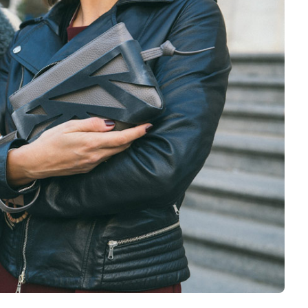
Logiciels 3D
Matériaux
Scanners 3D
Vidéos