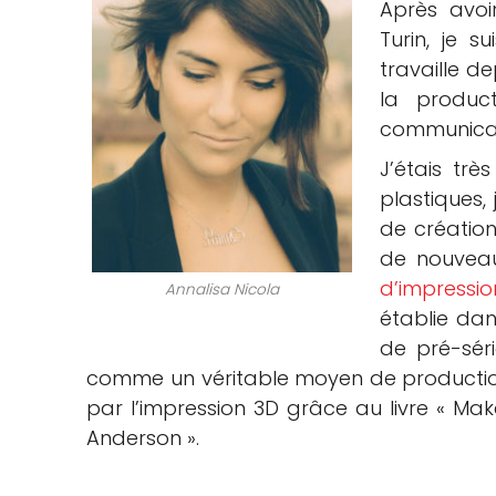
Après avo
Turin, je 
travaille de
la produc
communicat
J’étais trè
plastiques,
de création
de nouveaux
d’impressio
Annalisa Nicola
établie dan
de pré-séri
comme un véritable moyen de production
par l’impression 3D grâce au livre « Make
Anderson ».