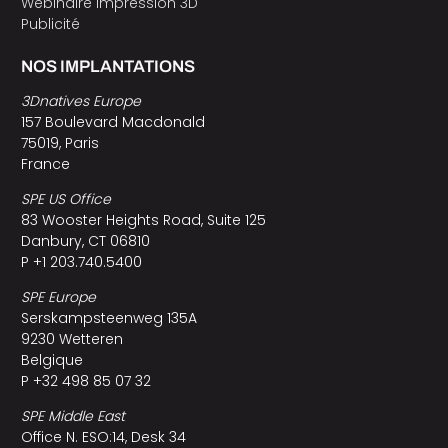
Webinaire impression 3D
Publicité
NOS IMPLANTATIONS
3Dnatives Europe
157 Boulevard Macdonald
75019, Paris
France
SPE US Office
83 Wooster Heights Road, Suite 125
Danbury, CT 06810
P +1 203.740.5400
SPE Europe
Serskampsteenweg 135A
9230 Wetteren
Belgique
P +32 498 85 07 32
SPE Middle East
Office N. ESO:14, Desk 34