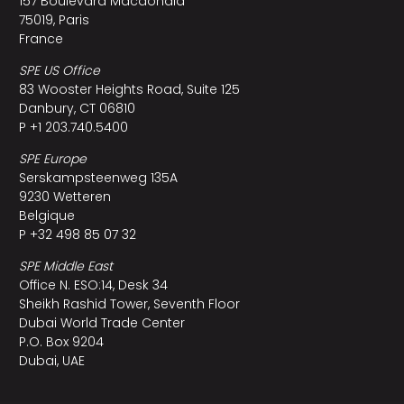
157 Boulevard Macdonald
75019, Paris
France
SPE US Office
83 Wooster Heights Road, Suite 125
Danbury, CT 06810
P +1 203.740.5400
SPE Europe
Serskampsteenweg 135A
9230 Wetteren
Belgique
P +32 498 85 07 32
SPE Middle East
Office N. ESO:14, Desk 34
Sheikh Rashid Tower, Seventh Floor
Dubai World Trade Center
P.O. Box 9204
Dubai, UAE