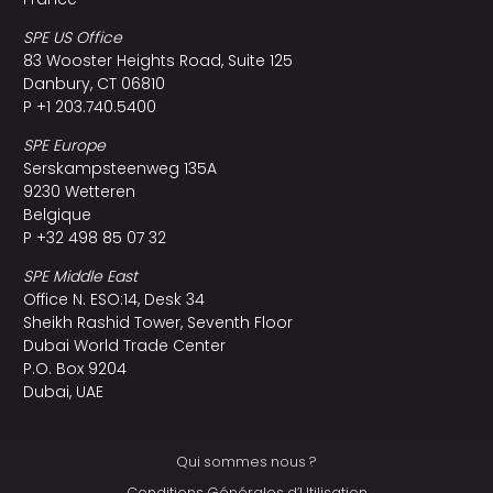
SPE US Office
83 Wooster Heights Road, Suite 125
Danbury, CT 06810
P +1 203.740.5400
SPE Europe
Serskampsteenweg 135A
9230 Wetteren
Belgique
P +32 498 85 07 32
SPE Middle East
Office N. ESO:14, Desk 34
Sheikh Rashid Tower, Seventh Floor
Dubai World Trade Center
P.O. Box 9204
Dubai, UAE
Qui sommes nous ?
Conditions Générales d’Utilisation