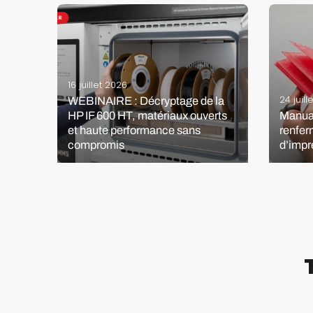
16 juillet 2026
24 juill
WEBINAIRE : Décryptage de la
HP IF 600 HT, matériaux ouverts
Manual
3D
et haute performance sans
renfer
compromis
d’impr