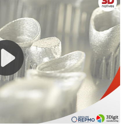
Logiciels 3D
Matériaux
Scanners 3D
Vidéos