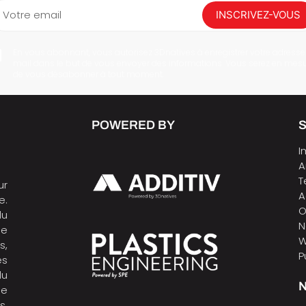
Votre email
INSCRIVEZ-VOUS
En vous abonnant, vous autorisez 3Dnatives à enregistrer votre adresse
mail dans le but de vous envoyer des informations. Vous serez en mes
de vous désabonner à tout moment.
POWERED BY
I
A
T
ur
A
e.
O
du
N
de
W
s,
P
es
du
N
ne
s,