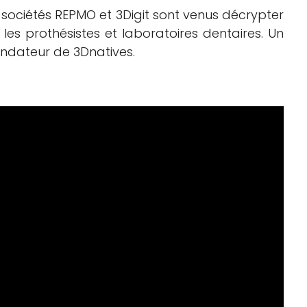
es sociétés REPMO et 3Digit sont venus décrypter
les prothésistes et laboratoires dentaires. Un
ondateur de 3Dnatives.