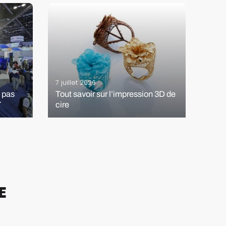
15 jui
Cette
7 juillet 2026
neutr
t pas
Tout savoir sur l’impression 3D de
lumi
7
cire
céra
E