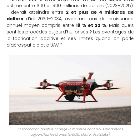
estimé entre 600 et 900 millions de dollars (2023–2025).
che
Il devrait atteindre entre
2 et plus de 4 milliards de
dollars
d’ici 2030–2034, avec un taux de croissance
annuel moyen compris entre
18 % et 22 %
. Mais quels
sont les procédés aujourd’hui prisés ? Les avantages de
la fabrication additive et ses limites quand on parle
d’aérospatiale et d’UAV ?
La fabrication additive change la manière dont nous produisons
aujourd’hui les drones (crédits photo : Protolabs)