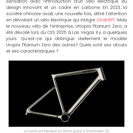
sensation avec l’introduction d’un vélo électrique au
design innovant et un cadre en carbone. En 2023, la
che
société chinoise avait, une nouvelle fois, attiré l’attention
en dévoilant un vélo électrique qui intègre
ChatGPT
. Mais
le nouveau vélo de l’entreprise, Urtopia Titanium Zero, a
été dévoilé lors du CES 2025 à Las Vegas il y a quelques
jours. Qu’est-ce qui distingue réellement le modèle
Uropia Titanium Zero des autres? Quels sont ses atouts
et ses caractéristiques ?
Le cadre est fabriqué en titane grâce à l’impression 3D.