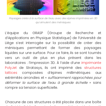
Paysages créés à la surface de l’eau avec des épines imprimées en 3D
qui simulent des ménisques.
L’équipe du GRASP (Groupe de Recherche et
d’Applications en Physique Statistique) de l’Université de
Liège s’est interrogée sur la possibilité de créer des
ménisques permettant de former des paysages
liquides sur une surface. Pour ce faire, ils se sont tournés
vers un outil de plus en plus présent dans les
laboratoires : l’impression 3D. À l’aide d’une
imprimante
PolyJet
de Stratasys, ils ont imprimé des
structures
lattices
composées d’épines millimétriques aux
extrémités arrondies et «
suffisamment rapprochées pour
déformer la surface de l’eau à grande échelle
» sans
rompre sa tension superficielle.
Chacune de ces structures a été placée dans une boîte