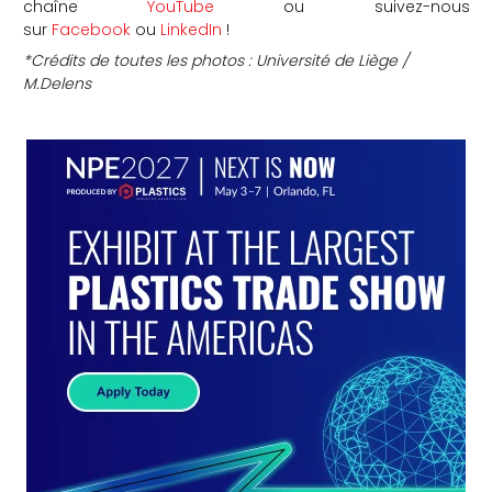
chaîne
YouTube
ou suivez-nous
sur
Facebook
ou
LinkedIn
!
*Crédits de toutes les photos : Université de Liège /
M.Delens