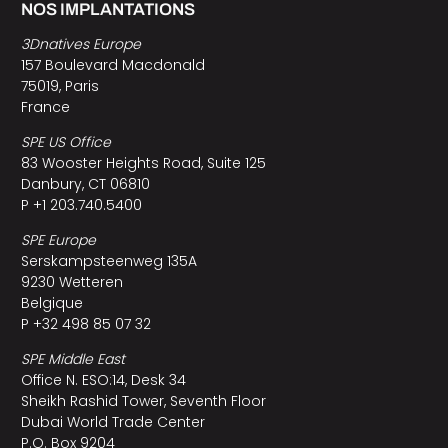
NOS IMPLANTATIONS
3Dnatives Europe
157 Boulevard Macdonald
75019, Paris
France
SPE US Office
83 Wooster Heights Road, Suite 125
Danbury, CT 06810
P +1 203.740.5400
SPE Europe
Serskampsteenweg 135A
9230 Wetteren
Belgique
P +32 498 85 07 32
SPE Middle East
Office N. ESO:14, Desk 34
Sheikh Rashid Tower, Seventh Floor
Dubai World Trade Center
P.O. Box 9204