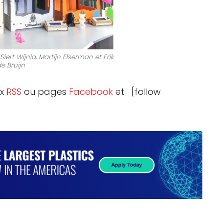
Siert Wijnia, Martijn Elserman et Erik
e Bruijn
ux
RSS
ou pages
Facebook
et [follow