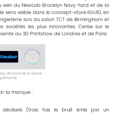
u sein du NewLab Brooklyn Navy Yard et de la
e sera visible dans le concept-store iGo3D, en
 Angleterre lors du salon TCT de Birmingham et
 sociétés les plus innovantes. Cerise sur le
sente au 3D Printshow de Londres et de Paris.
leau de bord de la future
primante
ar la marque :
 décibels (trois fois le bruit émis par un