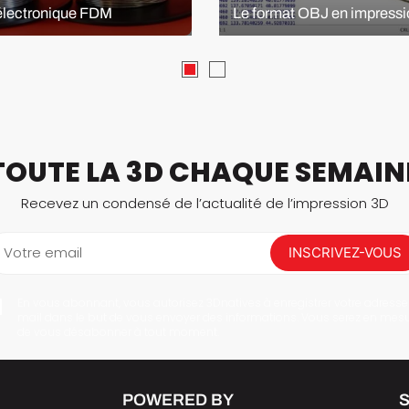
’électronique FDM
Le format OBJ en impress
TOUTE LA 3D CHAQUE SEMAIN
Recevez un condensé de l’actualité de l’impression 3D
Votre email
INSCRIVEZ-VOUS
En vous abonnant, vous autorisez 3Dnatives à enregistrer votre adresse
mail dans le but de vous envoyer des informations. Vous serez en mes
de vous désabonner à tout moment.
POWERED BY