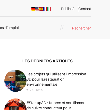
Publicité
Contact
res d’emploi
Rechercher
 : les
pression 3D
LES DERNIERS ARTICLES
Les projets qui utilisent l’impression
3D pour la restauration
environnementale
7 août 2026
#Startup3D : Kupros et son filament
de cuivre conducteur pour