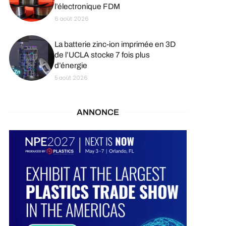
l’électronique FDM
6 août 2026
La batterie zinc-ion imprimée en 3D
de l’UCLA stocke 7 fois plus
d’énergie
5 août 2026
ANNONCE