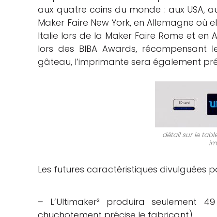
aux quatre coins du monde : aux USA, a
che
Maker Faire New York, en Allemagne où ell
Italie lors de la Maker Faire Rome et en
lors des BIBA Awards, récompensant les
gâteau, l’imprimante sera également pré
détail sur le tab
im
Les futures caractéristiques divulguées p
– L’Ultimaker² produira seulement 49
chuchotement précise le fabricant),