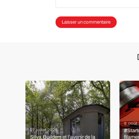
6 août
 la
27 juillet 2026
erts
#Start
Silva.Builders et l’avenir de la
filame