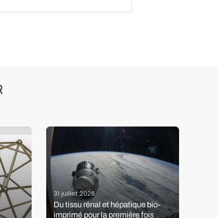
R
31 juillet 2026
13 jui
Du tissu rénal et hépatique bio-
imprimé pour la première fois
Les 