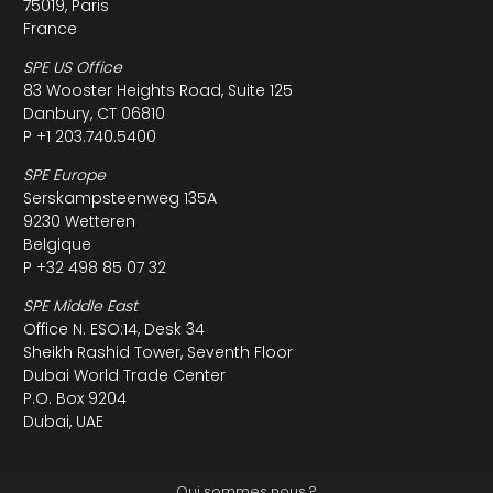
75019, Paris
France
SPE US Office
83 Wooster Heights Road, Suite 125
Danbury, CT 06810
P +1 203.740.5400
SPE Europe
Serskampsteenweg 135A
9230 Wetteren
Belgique
P +32 498 85 07 32
SPE Middle East
Office N. ESO:14, Desk 34
Sheikh Rashid Tower, Seventh Floor
Dubai World Trade Center
P.O. Box 9204
Dubai, UAE
Qui sommes nous ?