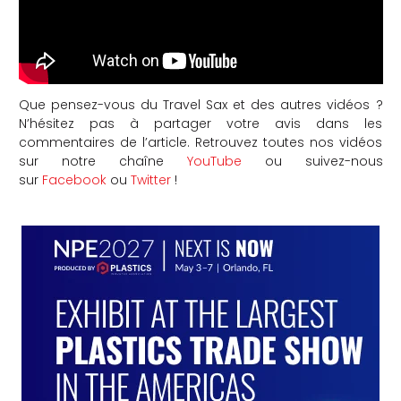
Que pensez-vous du Travel Sax et des autres vidéos ?
N’hésitez pas à partager votre avis dans les
commentaires de l’article. Retrouvez toutes nos vidéos
sur notre chaîne
YouTube
ou suivez-nous
sur
Facebook
ou
Twitter
!