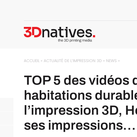
ACCUEIL
»
ACTUALITÉ DE L’IMPRESSION 3D
»
NEWS
»
TOP 5 des vidéos d
habitations durabl
l’impression 3D, H
ses impressions…