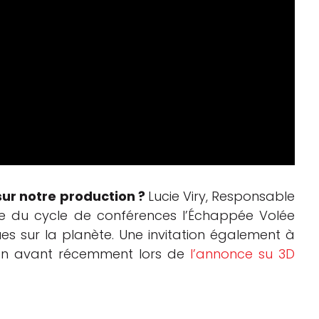
 sur notre production ?
Lucie Viry, Responsable
itée du cycle de conférences l’Échappée Volée
es sur la planète. Une invitation également à
 en avant récemment lors de
l’annonce su 3D