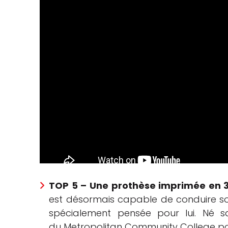
TOP 5 – Une prothèse imprimée en 3D
est désormais capable de conduire s
spécialement pensée pour lui. Né 
du Metropolitan Community College pou