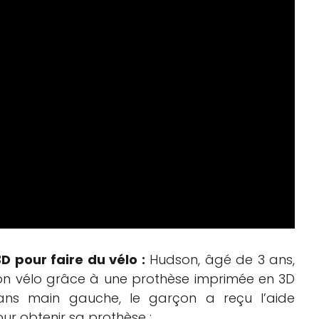
 pour faire du vélo :
Hudson, âgé de 3 ans,
on vélo grâce à une prothèse imprimée en 3D
sans main gauche, le garçon a reçu l’aide
r obtenir sa prothèse :