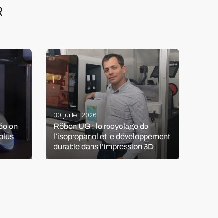
R
20 ju
30 juillet 2026
Une 
mée en
Röben UG : le recyclage de
coré
plus
l’isopropanol et le développement
résid
durable dans l’impression 3D
soup