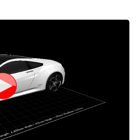
Logiciels 3D
Matériaux
Scanners 3D
Vidéos