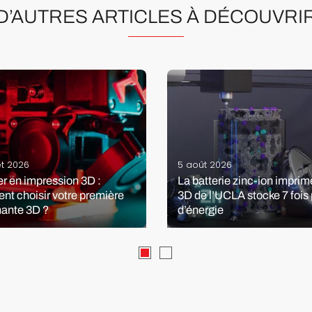
D’AUTRES ARTICLES À DÉCOUVRI
let 2026
5 août 2026
r en impression 3D :
La batterie zinc-ion impri
t choisir votre première
3D de l’UCLA stocke 7 fois 
ante 3D ?
d’énergie