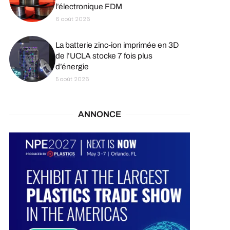
l’électronique FDM
6 août 2026
La batterie zinc-ion imprimée en 3D
de l’UCLA stocke 7 fois plus
d’énergie
5 août 2026
ANNONCE