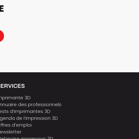
E
 e-
ure
SERVICES
mprimante 3D
nnuaire des professionnels
ests d’imprimantes 3D
genda de l’impression 3D
ffres d’emploi
ewsletter
ebinaire impression 3D