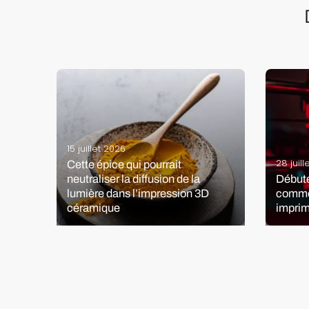
15 juillet 2026
28 juil
Cette épice qui pourrait
io-
neutraliser la diffusion de la
Débute
s
lumière dans l’impression 3D
commen
céramique
imprim