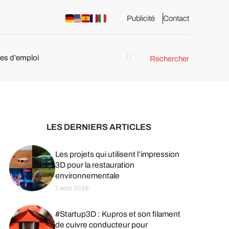
Publicité
Contact
res d’emploi
Rechercher
 : les
pression 3D
LES DERNIERS ARTICLES
Les projets qui utilisent l’impression
3D pour la restauration
environnementale
7 août 2026
#Startup3D : Kupros et son filament
de cuivre conducteur pour