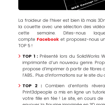
che
La froideur de l’hiver est bien là mais 
la couette avec une sélection des vidéos 
cette semaine. Dites-nous laq
compte
Facebook
et proposez-nous une
TOP 5 !
TOP 1 :
Présenté lors du SolidWorks 
imprimante d’un nouveau genre. Prop
propose d’imprimer à partir de fibres d
l’ABS… Plus d’informations sur le site d
TOP 2 :
Combien d’enfants rêvera
Print3dpeople a mis en ligne un tutor
votre fille en fée ! Le site, en cours
envoyer la figurine imprimée en 3D mais