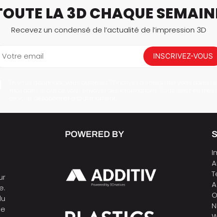
TOUTE LA 3D CHAQUE SEMAIN
Recevez un condensé de l’actualité de l’impression 3D
Votre email
INSCRIVEZ-VOUS
En vous abonnant, vous autorisez 3Dnatives à enregistrer votre adresse
mail dans le but de vous envoyer des informations. Vous serez en mes
de vous désabonner à tout moment.
POWERED BY
I
A
T
ur
A
e.
O
du
N
de
W