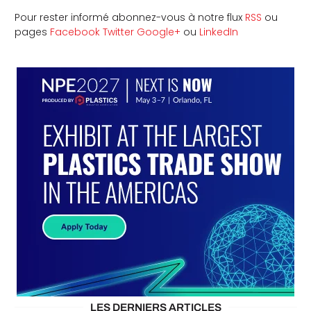
Pour rester informé abonnez-vous à notre flux
RSS
ou
pages
Facebook
Twitter
Google+
ou
LinkedIn
LES DERNIERS ARTICLES