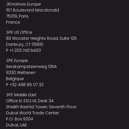
3Dnatives Europe
157 Boulevard Macdonald
75019, Paris
France
SPE US Office
83 Wooster Heights Road, Suite 125
Danbury, CT 06810
P +1 203.740.5400
SPE Europe
Serskampsteenweg 135A
9230 Wetteren
Belgique
P +32 498 85 07 32
SPE Middle East
Office N. ESO:14, Desk 34
Sheikh Rashid Tower, Seventh Floor
Dubai World Trade Center
P.O. Box 9204
Dubai, UAE