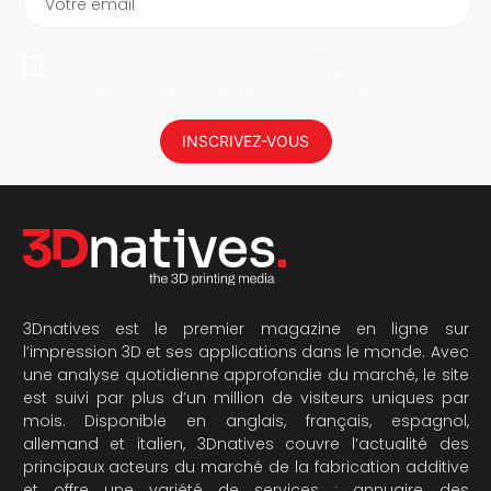
Votre email
En vous abonnant, vous autorisez 3Dnatives à enregistrer votre
adresse e-mail dans le but de vous envoyer des informations. Vous
serez en mesure de vous désabonner à tout moment.
INSCRIVEZ-VOUS
3Dnatives est le premier magazine en ligne sur
l’impression 3D et ses applications dans le monde. Avec
une analyse quotidienne approfondie du marché, le site
est suivi par plus d’un million de visiteurs uniques par
mois. Disponible en anglais, français, espagnol,
allemand et italien, 3Dnatives couvre l’actualité des
principaux acteurs du marché de la fabrication additive
et offre une variété de services : annuaire des