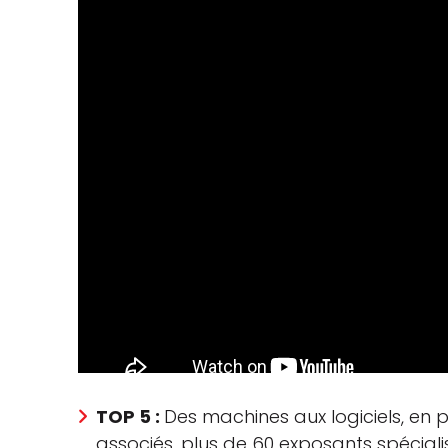
TOP 5 :
Des machines aux logiciels, en 
associés, plus de 60 exposants spéciali