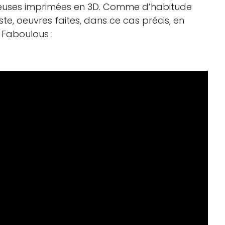
ineuses imprimées en 3D. Comme d’habitude
te, oeuvres faites, dans ce cas précis, en
 Faboulous :