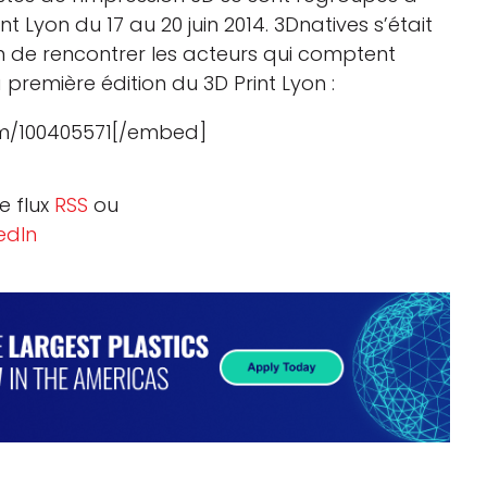
t Lyon du 17 au 20 juin 2014. 3Dnatives s’était
on de rencontrer les acteurs qui comptent
 première édition du 3D Print Lyon :
om/100405571[/embe
d]
e flux
RSS
ou
edIn