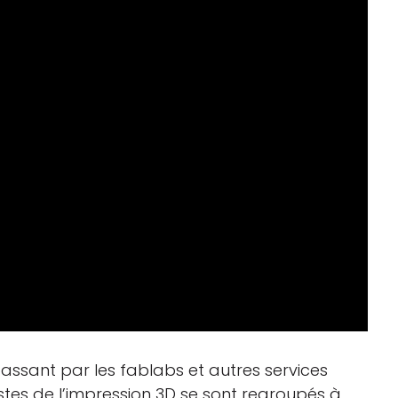
passant par les fablabs et autres services
stes de l’impression 3D se sont regroupés à