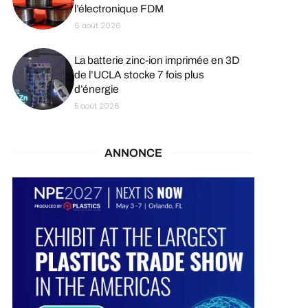
l’électronique FDM
6 août 2026
La batterie zinc-ion imprimée en 3D
de l’UCLA stocke 7 fois plus
d’énergie
5 août 2026
ANNONCE