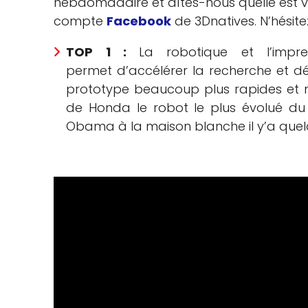
hebdomadaire et dîtes-nous quelle est vo
compte
Facebook
de 3Dnatives. N’hésit
che
TOP 1 :
La robotique et l’impre
permet d’accélérer la recherche et 
prototype beaucoup plus rapides et m
de Honda le robot le plus évolué 
Obama à la maison blanche il y’a quel