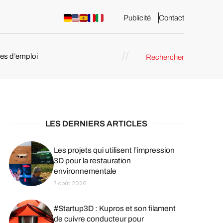
Publicité
Contact
res d’emploi
Rechercher
 : les
pression 3D
LES DERNIERS ARTICLES
Les projets qui utilisent l’impression
3D pour la restauration
environnementale
7 août 2026
#Startup3D : Kupros et son filament
de cuivre conducteur pour