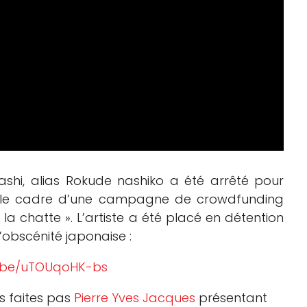
rashi, alias Rokude nashiko a été arrêté pour
s le cadre d’une campagne de crowdfunding
la chatte ». L’artiste a été placé en détention
l’obscénité japonaise :
u.be/uTOUqoHK-bs
s faites pas
Pierre Yves Jacques
présentant