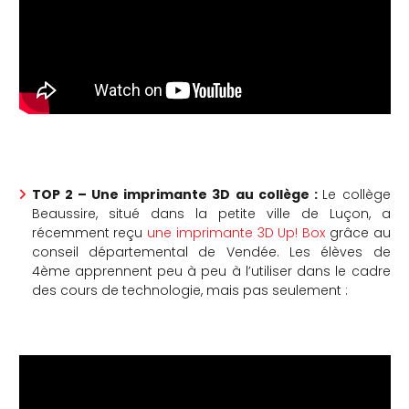
che
TOP 2 – Une imprimante 3D au collège :
Le collège
Beaussire, situé dans la petite ville de Luçon, a
récemment reçu
une imprimante 3D Up! Box
grâce au
conseil départemental de Vendée. Les élèves de
4ème apprennent peu à peu à l’utiliser dans le cadre
des cours de technologie, mais pas seulement :