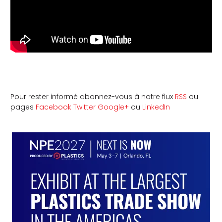
Pour rester informé abonnez-vous à notre flux
RSS
ou
pages
Facebook
Twitter
Google+
ou
LinkedIn