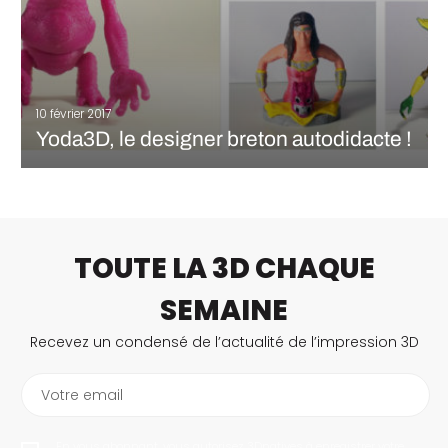
10 février 2017
Yoda3D, le designer breton autodidacte !
Cédric Lohier, plus connu dans le milieu de l’impression 3D
sous son pseudonyme Yoda3D, est un breton autodidacte de
34 ans passionné par l’impression 3D. Malgré un pseudonyme
évoquant un modèle très répandu et fréquemment imprimé, les
créations de Cédric sont remarquables par…
TOUTE LA 3D CHAQUE
LIRE LA SUITE
SEMAINE
Recevez un condensé de l’actualité de l’impression 3D
Votre email
En vous abonnant, vous autorisez 3Dnatives à enregistrer votre