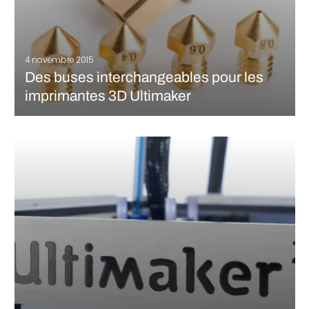
4 novembre 2015
Des buses interchangeables pour les
imprimantes 3D Ultimaker
Le fabricant hollandais Ultimaker, primé à plusieurs reprises
pour ses imprimantes 3D FDM de bureau, présente aujourd’hui
une nouvelle fonctionnalité visant à améliorer la polyvalence et
la qualité d’impression de ses machines. Jusqu’au 30
novembre prochain, elle offrira gratuitement le…
LIRE LA SUITE