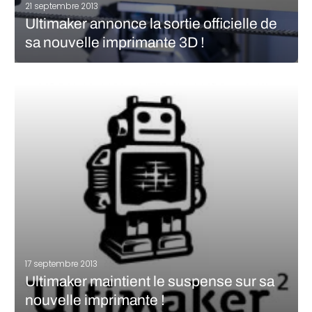
21 septembre 2013
Ultimaker annonce la sortie officielle de
sa nouvelle imprimante 3D !
On vous en parlait en milieu de semaine mais c’est enfin officiel.
Le constructeur hollandais a annoncé lors d’une conférence au
sein du NewLab Brooklyn de New York , sa nouvelle imprimante
3D : l’Ultimaker 2. Présentée par Erik de Bruijn,…
LIRE LA SUITE
17 septembre 2013
Ultimaker maintient le suspense sur sa
nouvelle imprimante !