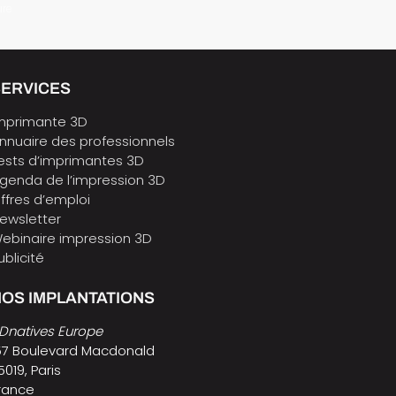
ure
SERVICES
mprimante 3D
nnuaire des professionnels
ests d’imprimantes 3D
genda de l’impression 3D
ffres d’emploi
ewsletter
ebinaire impression 3D
ublicité
OS IMPLANTATIONS
Dnatives Europe
57 Boulevard Macdonald
5019, Paris
rance