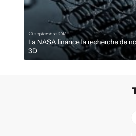
20 septembre 2013
La NASA finance la recherche de no
3D
En partenariat avec l’université de Science et de Tech
américaine vient de lancer un programme de recher
plus résistants que les matériaux de fabrication actue
LIRE LA SUITE