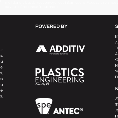
mail dans le but de vous envoyer des informations. Vous serez en mes
de vous désabonner à tout moment.
POWERED BY
I
A
T
ur
A
e.
O
du
N
de
W
s,
P
es
du
N
ne
s,
3
1
7
F