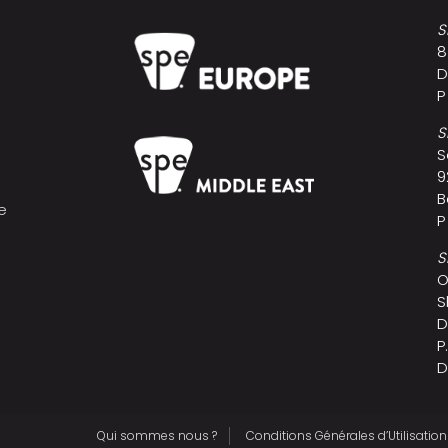
S
8
D
P
S
S
9
B
e
P
s
S
O
S
D
P
D
Qui sommes nous ?
Conditions Générales d’Utilisation