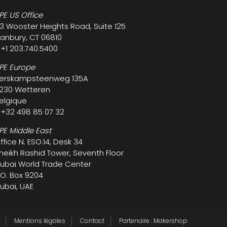
PE US Office
3 Wooster Heights Road, Suite 125
anbury, CT 06810
 +1 203.740.5400
PE Europe
erskampsteenweg 135A
230 Wetteren
elgique
 +32 498 85 07 32
PE Middle East
ffice N. ESO:14, Desk 34
heikh Rashid Tower, Seventh Floor
ubai World Trade Center
.O. Box 9204
ubai, UAE
Mentions légales
Contact
Partenaire : Makershop