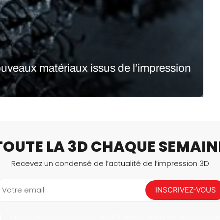
Logiciels 3D
Matériaux
Scanners 3D
uveaux matériaux issus de l’impression
Vidéos
nologie du Missouri, aux États-Unis, l’agence spatiale
che pour le développement de matériaux innovants et bien
ls. On connaissait…
TOUTE LA 3D CHAQUE SEMAIN
Recevez un condensé de l’actualité de l’impression 3D
Votre email
INSCRIVEZ-VOUS
En vous abonnant, vous autorisez 3Dnatives à enregistrer votre adresse