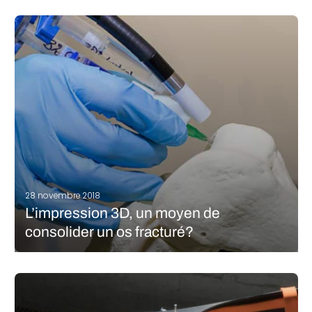
Syqe Medical est une jeune pousse israélienne qui a développé
un inhalateur de cannabis imprimé en 3D afin de proposer un
traitement pharmaceutique sur mesure. Cet outil vient
transformer la plante afin de répondre aux exigences
pharmaceutiques du marché et…
LIRE LA SUITE
28 novembre 2018
L’impression 3D, un moyen de
consolider un os fracturé?
A l’Université d’Arizona, une équipe de scientifiques travaille sur
un processus d’impression 3D pour soigner plus efficacement
les fractures, particulièrement ceux des militaires américains. Le
Dr Szivek, ingénieur biomédical et professeur de chirurgie
orthopédique en charge de l’étude, vient de…