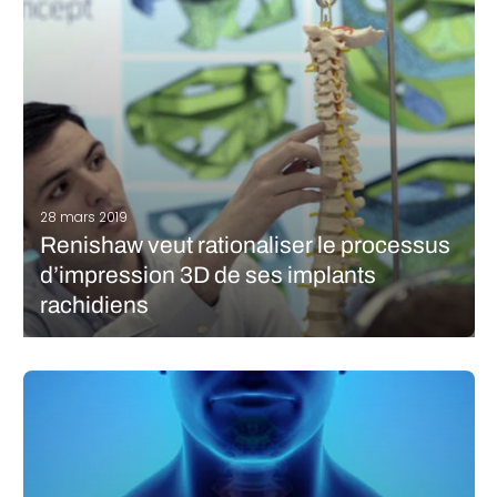
LIRE LA SUITE
28 mars 2019
Renishaw veut rationaliser le processus
d’impression 3D de ses implants
rachidiens
Le fabricant d’imprimantes 3D métal Renishaw a travaillé avec
nTopology et l’entreprise de recherche Irish Manufacturing
Research (IMR) afin d’uniformiser les processus d’impression
3D d’implants rachidiens et montrer tout le potentiel de la
fabrication additive dans le secteur médical. Ces…
LIRE LA SUITE