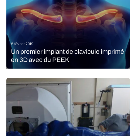
6 février 2019
Un premier implant de clavicule imprimé
en 3D avec du PEEK
Une équipe de médecins de l’hôpital de l’Université de Médecine
de Kunming en Chine a réussi à implanter avec succès la
première clavicule imprimée en 3D avec du PEEK, en
collaboration avec la société IEMAI 3D. Une étape significative
pour…
LIRE LA SUITE