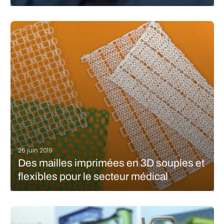
L’entreprise américaine BIOLIFE4D fait des progrès majeurs dans
le secteur de la bio-impression : elle vient de dévoiler un coeur
humain miniature bio-imprimé doté de ventricules et de cavités.
Elle se rapproche de sa mission qui est de créer un…
LIRE LA SUITE
26 juin 2019
Des mailles imprimées en 3D souples et
flexibles pour le secteur médical
Des ingénieurs du MIT ont conçu des mailles imprimées en 3D
et pliables, dont la souplesse et la solidité pourraient être
ajustées pour imiter et soutenir des tissus plus mous tels que
les muscles et les tendons. Des travaux de…