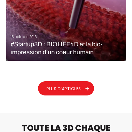
15 octobre 2018
#Startup3D : BIOLIFE4D et la bio-
impression d’un coeur humain
L’impression 3D marque de nombreux secteurs et
particulièrement le médical. Selon l’étude Medical AM3DP 2018
Annual Report, la fabrication additive médicale connaît une
croissance annuelle de 21% en termes de revenus – le marché a
été évalué à $7,3 milliards…
PLUS D’ARTICLES
LIRE LA SUITE
TOUTE LA 3D CHAQUE