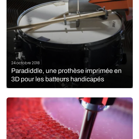
LIRE LA SUITE
24 octobre 2018
Paradiddle, une prothèse imprimée en
3D pour les batteurs handicapés
Dominic Siguang Ma est un designer chinois basé aux Etats-
Unis qui a imaginé une prothèse de bras imprimée en 3D pour
tous les batteurs amputés. Un accessoire qui leur permettrait de
jouer de façon plus intuitive et confortablement. Cette prothèse…
LIRE LA SUITE