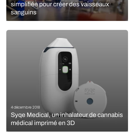
simplifiée pour créer des vaisseaux
sanguins
A l’Université de Californie à San Diego (UCSD), une équipe de
bio-ingénieurs développe une méthode de bio-impression
pour produire des réseaux de vaisseaux sanguins, capables de
maintenir en vie une tumeur du cancer du sein en dehors du
corps. Ils…
LIRE LA SUITE
4 décembre 2018
Syqe Medical, un inhalateur de cannabis
médical imprimé en 3D