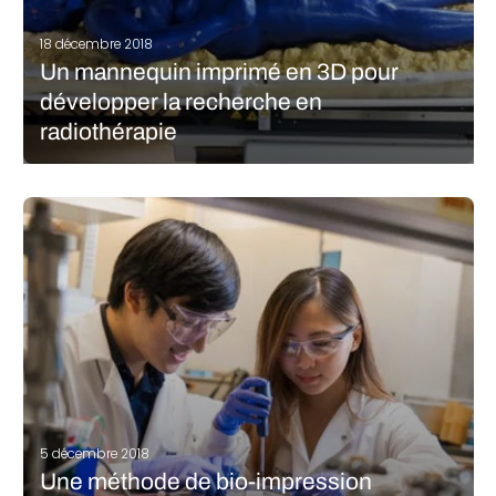
18 décembre 2018
Un mannequin imprimé en 3D pour
développer la recherche en
radiothérapie
Une ingénieure en génie biologique et agricole de la Louisiana
State University (LSU) a imprimé en 3D un corps taille réelle pour
accélérer ses travaux de recherche en radiothérapie. Meagan
Moore est à l’origine du projet Phantom, alias Marie, un…
LIRE LA SUITE
5 décembre 2018
Une méthode de bio-impression