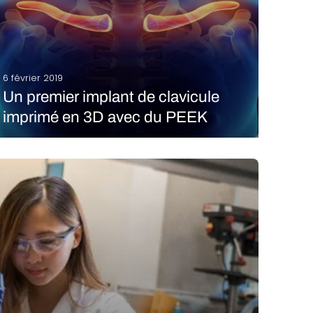
6 février 2019
Un premier implant de clavicule
imprimé en 3D avec du PEEK
Une équipe de médecins de l’hôpital de l’Université
de Médecine de Kunming en Chine a réussi à
implanter avec succès la première clavicule
imprimée en 3D avec du PEEK, en collaboration avec
la société IEMAI 3D. Une étape significative pour…
LIRE LA SUITE