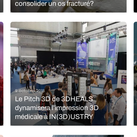
consolider un os fracturé?
A l’Université d’Arizona, une équipe de scientifiques
travaille sur un processus d’impression 3D pour
soigner plus efficacement les fractures,
particulièrement ceux des militaires américains. Le
Dr Szivek, ingénieur biomédical et professeur de
chirurgie orthopédique en charge de l’étude, vient
LIRE LA SUITE
de…
9 octobre 2018
Le Pitch 3D de 3DHEALS
dynamisera l’impression 3D
médicale à IN(3D)USTRY
3DHEALS est une plateforme d’impression 3D
spécialisée dans le secteur de la santé, déjà