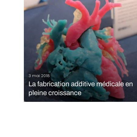
AM3DP 2018 Annual Report, la fabrication additive
médicale connaît une croissance annuelle de 21%
en termes de revenus – le marché a été évalué à
$7,3 milliards…
LIRE LA SUITE
3 mai 2018
La fabrication additive médicale en
pleine croissance
SME est une association professionnelle américaine
qui a récemment dévoilé son étude annuelle
‘Medical AM3DP 2018 Annual Report’ qui fournit un
aperçu global de l’impact de la fabrication additive
dans le secteur médical, soulignant particulièrement
l’importance de l’innovation technologique pour…