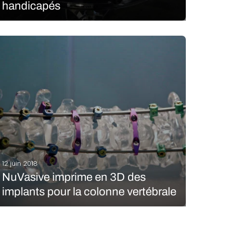
handicapés
Dominic Siguang Ma est un designer chinois basé
aux Etats-Unis qui a imaginé une prothèse de bras
imprimée en 3D pour tous les batteurs amputés. Un
accessoire qui leur permettrait de jouer de façon
plus intuitive et confortablement. Cette prothèse…
LIRE LA SUITE
12 juin 2018
NuVasive imprime en 3D des
implants pour la colonne vertébrale
La fabrication d’implants n’aura jamais été aussi
rapide : grâce à l’impression 3D, la création de