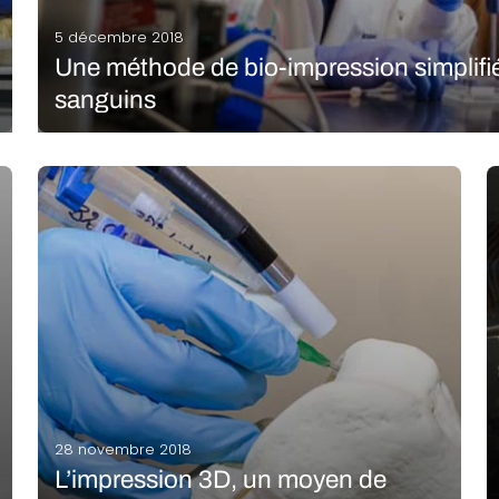
5 décembre 2018
Une méthode de bio-impression simplifi
sanguins
A l’Université de Californie à San Diego (UCSD), une équip
impression pour produire des réseaux de vaisseaux sanguin
cancer du sein en dehors du corps. Ils…
LIRE LA SUITE
28 novembre 2018
L’impression 3D, un moyen de