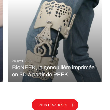
réputée pour avoir organisé plusieurs évènements
aux Etats-Unis et dans quelques pays européens.
Cette année, elle devient partenaire de la 3ème
édition du salon IN(3D)USTRY et…
LIRE LA SUITE
26 avril 2018
BioNEEK, la genouillère imprimée
en 3D à partir de PEEK
Le fabricant d’imprimantes 3D FDM INTAMSYS, basé à
Shanghai, est aussi l’un des fournisseurs les plus
importants de PEEK, un matériau haute performance
le plus souvent utilisé pour des applications dans
l’aéronautique, l’automobile mais aussi le secteur
PLUS D’ARTICLES
médical étant donné…