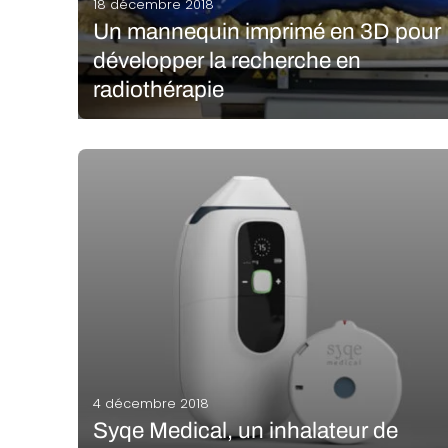
18 décembre 2018
Un mannequin imprimé en 3D pour
développer la recherche en
radiothérapie
Une ingénieure en génie biologique et agricole de
la Louisiana State University (LSU) a imprimé en 3D
un corps taille réelle pour accélérer ses travaux de
recherche en radiothérapie. Meagan Moore est à
l’origine du projet Phantom, alias Marie, un…
LIRE LA SUITE
4 décembre 2018
Syqe Medical, un inhalateur de