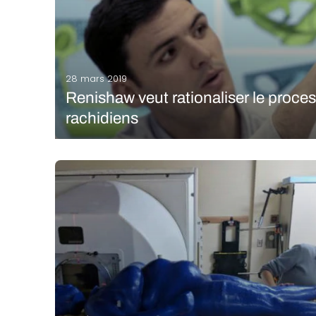
28 mars 2019
Renishaw veut rationaliser le proce
rachidiens
Le fabricant d’imprimantes 3D métal Renishaw a travai
Manufacturing Research (IMR) afin d’uniformiser les 
tout le potentiel de la fabrication additive dans le se
LIRE LA SUITE