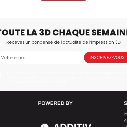
LIRE LA SUITE
TOUTE LA 3D CHAQUE SEMAIN
Recevez un condensé de l’actualité de l’impression 3D
Votre email
INSCRIVEZ-VOUS
En vous abonnant, vous autorisez 3Dnatives à enregistrer votre adresse
mail dans le but de vous envoyer des informations. Vous serez en mes
de vous désabonner à tout moment.
POWERED BY
I
A
T