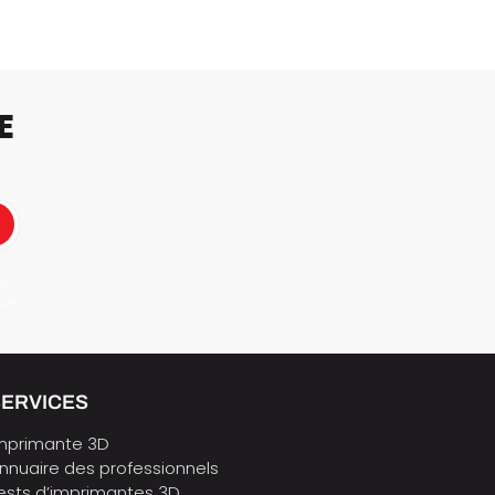
E
 e-
ure
SERVICES
mprimante 3D
nnuaire des professionnels
ests d’imprimantes 3D