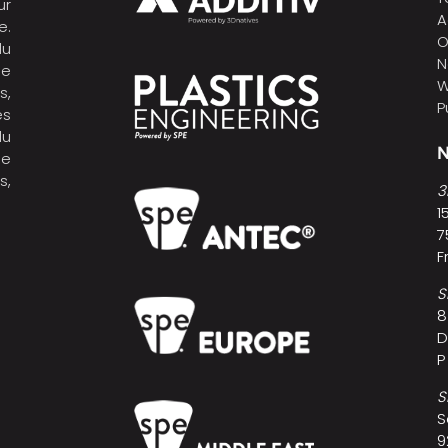
ur
A
e.
O
du
N
de
W
s,
P
es
du
N
ne
s,
3
1
7
F
S
8
D
P
S
S
9