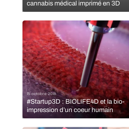
cannabis médical imprimé en 3D
Syqe Medical est une jeune pousse israélienne qui a
développé un inhalateur de cannabis imprimé en
3D afin de proposer un traitement pharmaceutique
sur mesure. Cet outil vient transformer la plante afin
de répondre aux exigences pharmaceutiques du
marché et…
LIRE LA SUITE
15 octobre 2018
#Startup3D : BIOLIFE4D et la bio-
impression d’un coeur humain
L’impression 3D marque de nombreux secteurs et
particulièrement le médical. Selon l’étude Medical