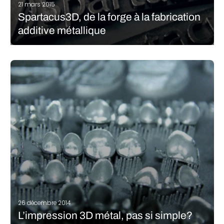
21 mars 2015
Spartacus3D, de la forge à la fabrication
additive métallique
Spartacus3D est une start-up née en mai 2014 à la suite d’une
rencontre entre Charles de Forges et Frédéric Guinot (Président du
Groupe Farinia) qui réfléchissait à la pertinence d’investir dans le
domaine de la fabrication additive. L’entreprise a démarré…
LIRE LA SUITE
26 décembre 2014
L’impression 3D métal, pas si simple?