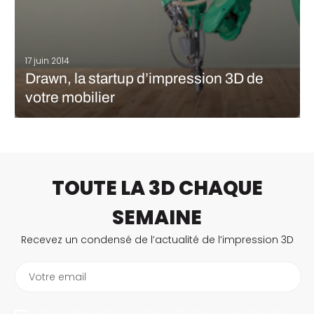
17 juin 2014
Drawn, la startup d’impression 3D de
votre mobilier
Drawn est une start-up qui propose un service d’impression 3D
de mobilier et de pièces de grandes dimensions mais c’est
avant tout l’histoire d’une rencontre entre Samuel, Sylvain et un
robot nommé Galatea. Samuel est un designer chercheur
également enseignant…
TOUTE LA 3D CHAQUE
LIRE LA SUITE
SEMAINE
Recevez un condensé de l’actualité de l’impression 3D
Votre email
En vous abonnant, vous autorisez 3Dnatives à enregistrer votre