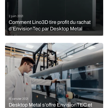
2 juin 2021
Comment Lino3D tire profit du rachat
d’EnvisionTec par Desktop Metal
En janvier 2021, le fabricant américain Desktop Metal annonçait
le rachat d’un acteur historique de la fabrication additive résine,
EnvisionTec. Une opération de taille pour le marché de
l’impression 3D, redistribuant les parts de marché et dessinant
un avenir des…
LIRE LA SUITE
15 janvier 2021
Desktop Metal s’offre EnvisionTEC et