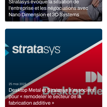
Stratasys évoque la situation de
l’entreprise et les négociations avec
Nano Dimension et 3D Systems
Le marché de l’impression 3D évolue en permanence vers la
consolidation. Il y a quelques semaines, une nouvelle a attiré
l’attention de tout le secteur de la fabrication additive. C’était
l’union prochaine de Stratasys et de Desktop Metal, deux
grands…
LIRE LA SUITE
25 mai 2023
Desktop Metal et Stratasys s’associent
pour « remodeler le secteur de la
fabrication additive »