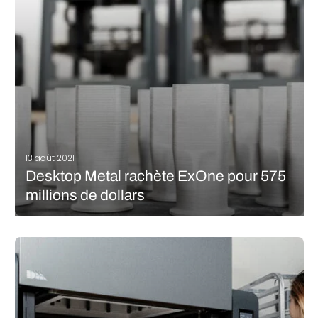
d’ETEC, une nouvelle marque issue des…
LIRE LA SUITE
13 août 2021
Desktop Metal rachète ExOne pour 575
millions de dollars
Desktop Metal (DM) et ExOne ont annoncé qu’ils avaient conclu
un accord définitif pour que Desktop Metal acquière toutes les
actions émises et en circulation d’ExOne. La valeur prévue de la
transaction sera de 575 millions de dollars, soit 192…
LIRE LA SUITE