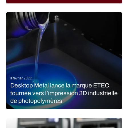
Si vous avez l’habitude de nous lire, vous devez savoir que la
question de la croissance externe constitue une véritable
tendance pour le marché de l’impression 3D depuis un certain
temps. Après des années d’expansion et l’arrivée d’un nombre
croissant…
LIRE LA SUITE
11 février 2022
Desktop Metal lance la marque ETEC,
tournée vers l’impression 3D industrielle
de photopolymères
Cela fait un peu plus d’un an que Desktop Metal a racheté
EnvisionTEC, le principal fabricant d’imprimantes DLP. En
l’honneur de cet anniversaire, ou peut-être simplement par
coïncidence, l’entreprise américaine a annoncé le lancement