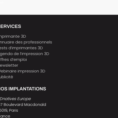
ure
SERVICES
mprimante 3D
nnuaire des professionnels
ests d’imprimantes 3D
genda de l’impression 3D
ffres d’emploi
ewsletter
ebinaire impression 3D
ublicité
OS IMPLANTATIONS
Dnatives Europe
57 Boulevard Macdonald
5019, Paris
rance