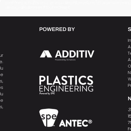
mail dans le but de vous envoyer des informations. Vous serez en mes
de vous désabonner à tout moment.
POWERED BY
I
A
T
ur
A
e.
O
du
N
de
W
s,
P
es
du
N
ne
s,
3
1
7
F