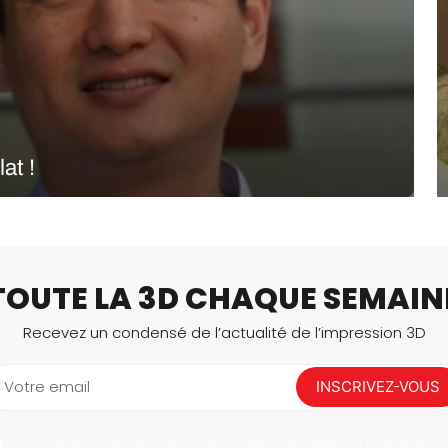
Logiciels 3D
Matériaux
Scanners 3D
Vidéos
at !
terre développait la première imprimante 3D à base de
ase sur la technologie FDM des imprimantes 3D
formes…
TOUTE LA 3D CHAQUE SEMAIN
Recevez un condensé de l’actualité de l’impression 3D
Votre email
INSCRIVEZ-VOUS
En vous abonnant, vous autorisez 3Dnatives à enregistrer votre adresse