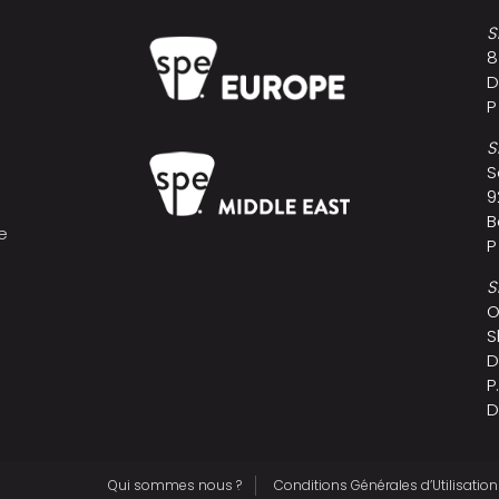
S
8
D
P
S
S
9
B
e
P
s
S
O
S
D
P
D
Qui sommes nous ?
Conditions Générales d’Utilisation