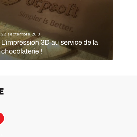
28 septembre 2013
L’impression 3D au service de la
chocolaterie !
Les récentes avancées de l’impression 3D ont
poussé deux amis, Levi Lalla et Donovan Crowley, à
réaliser leur rêve : créer une chocolaterie d’un
nouveau genre, dénommée Piq Chocolates
et basée à Austin, Texas. Le projet vient d’intégrer la
E
plateforme de financement…
LIRE LA SUITE
 e-