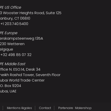
PE US Office
3 Wooster Heights Road, Suite 125
anbury, CT 06810
 +1 203.740.5400
PE Europe
erskampsteenweg 135A
230 Wetteren
elgique
 +32 498 85 07 32
PE Middle East
ffice N. ESO:14, Desk 34
heikh Rashid Tower, Seventh Floor
ubai World Trade Center
.O. Box 9204
ubai, UAE
Mentions légales
Contact
Partenaire : Makershop