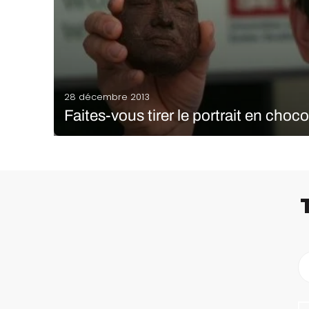
28 décembre 2013
Faites-vous tirer le portrait en chocol
En 2011, une équipe de l’université d’Exeter en Angle
chocolat. La machine, dénommée Choc Creator, se b
personnelles pour déposer couche par couche des 
LIRE LA SUITE