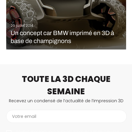
26 juillet 2014
Un concept car BMW imprimé en 3D à
base de champignons
Le designer suédois Erik Melldahl s’associe à BMW pour
proposer un concept car dont la carrosserie serait imprimée en
3D en matériau biodégradable issu d’un champignon.
Maasaica, qui signifie lion en Kenyan, est un concept inspiré des
traditions africaines destiné…
TOUTE LA 3D CHAQUE
LIRE LA SUITE
SEMAINE
Recevez un condensé de l’actualité de l’impression 3D
Votre email
En vous abonnant, vous autorisez 3Dnatives à enregistrer votre