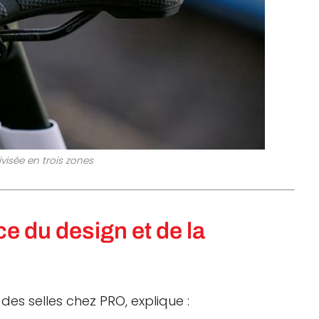
divisée en trois zones
e du design et de la
des selles chez PRO, explique :