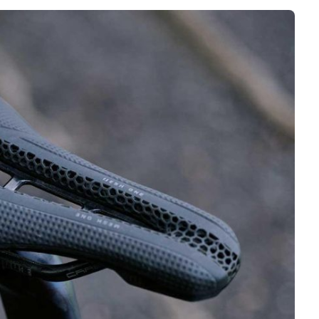
Logiciels 3D
Matériaux
Scanners 3D
Vidéos