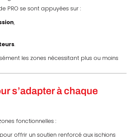
 de PRO se sont appuyées sur :
ssion
,
steurs
.
isément les zones nécessitant plus ou moins
our s’adapter à chaque
zones fonctionnelles :
pour offrir un soutien renforcé aux ischions