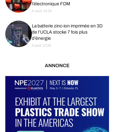
l’électronique FDM
6 août 2026
La batterie zinc-ion imprimée en 3D
de l’UCLA stocke 7 fois plus
d’énergie
5 août 2026
ANNONCE