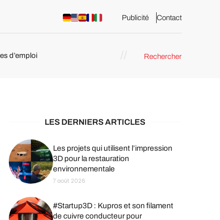
Publicité
Contact
res d’emploi
Rechercher
 : les
pression 3D
LES DERNIERS ARTICLES
Les projets qui utilisent l’impression
3D pour la restauration
environnementale
7 août 2026
#Startup3D : Kupros et son filament
de cuivre conducteur pour