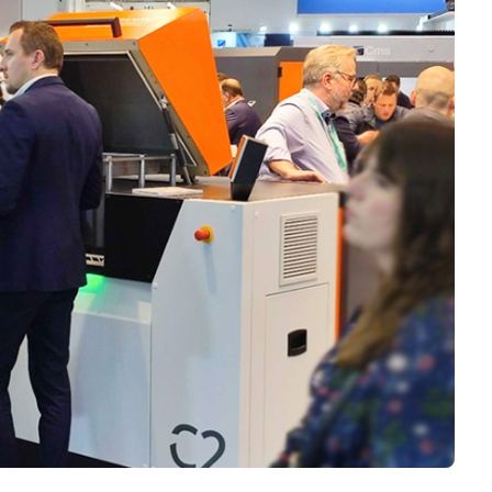
Logiciels 3D
Matériaux
Scanners 3D
Vidéos