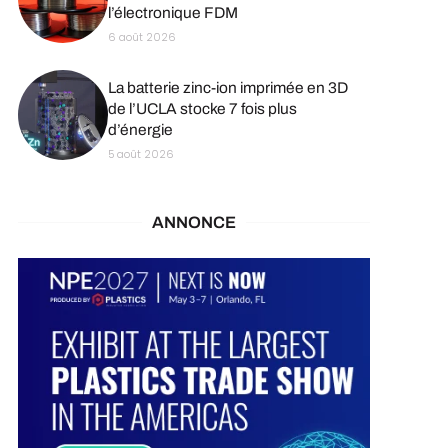
l’électronique FDM
6 août 2026
La batterie zinc-ion imprimée en 3D
de l’UCLA stocke 7 fois plus
d’énergie
5 août 2026
ANNONCE