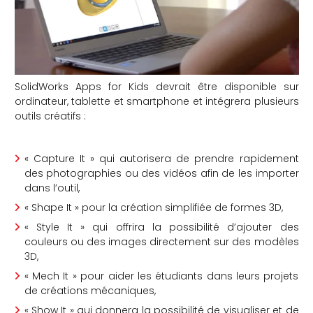
che
SolidWorks Apps for Kids devrait être disponible sur
ordinateur, tablette et smartphone et intégrera plusieurs
outils créatifs :
« Capture It » qui autorisera de prendre rapidement
des photographies ou des vidéos afin de les importer
dans l’outil,
« Shape It » pour la création simplifiée de formes 3D,
« Style It » qui offrira la possibilité d’ajouter des
couleurs ou des images directement sur des modèles
3D,
« Mech It » pour aider les étudiants dans leurs projets
de créations mécaniques,
« Show It » qui donnera la possibilité de visualiser et de