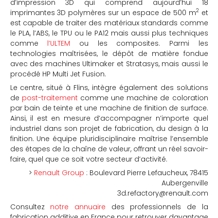
d’impression 3D qui comprend aujourd’hui 18
2
imprimantes 3D polymères sur un espace de 500 m
et
est capable de traiter des matériaux standards comme
le PLA, l’ABS, le TPU ou le PA12 mais aussi plus techniques
comme
l’ULTEM
ou les composites. Parmi les
technologies maîtrisées, le dépôt de matière fondue
avec des machines Ultimaker et Stratasys, mais aussi le
procédé HP Multi Jet Fusion.
Le centre, situé à Flins, intègre également des solutions
de
post-traitement
comme une machine de coloration
par bain de teinte et une machine de finition de surface.
Ainsi, il est en mesure d’accompagner n’importe quel
industriel dans son projet de fabrication, du design à la
finition. Une équipe pluridisciplinaire maîtrise l’ensemble
des étapes de la chaîne de valeur, offrant un réel savoir-
faire, quel que ce soit votre secteur d’activité.
>
Renault Group
: Boulevard Pierre Lefaucheux, 78415
Aubergenville
3d.refactory@renault.com
Consultez
notre annuaire
des professionnels de la
fabrication additive en France pour retrouver davantage