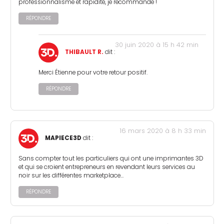
professionnalisme et rapidité, je recommande !
RÉPONDRE
30 juin 2020 à 15 h 42 min
THIBAULT R.
dit :
Merci Étienne pour votre retour positif.
RÉPONDRE
16 mars 2020 à 8 h 33 min
MAPIECE3D
dit :
Sans compter tout les particuliers qui ont une imprimantes 3D
et qui se croient entrepreneurs en revendant leurs services au
noir sur les différentes marketplace…
RÉPONDRE