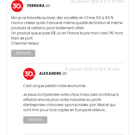
12 janvier 2021 à 0 h 27 min
FERREIRA
dit :
Moi je ne travaille qu’avec des sociétés en Chine, 50 a 60 %
moins chères qu’en France et même qualité de finition et même
produits et certains post traitement offert.
Un produit que je paie 5$ ,ici en France le prix mini c’est 17€ hors
frais de port
Chercher l’erreur
RÉPONDRE
8 janvier 2025 à 19 h 19 min
ALEXANDRE
dit :
C’est ce que perdra notre économie…
Je peux comprendre votre choix mais cela contribue à
affaiblir encore plus notre industrie au profit
d’entreprises chinoises sponsorisées par l’état et qui
vont finir pour tout capter en Europe et ailleurs…
RÉPONDRE