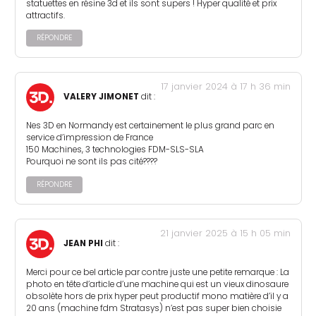
statuettes en résine 3d et ils sont supers ! Hyper qualité et prix
attractifs.
RÉPONDRE
17 janvier 2024 à 17 h 36 min
VALERY JIMONET
dit :
Nes 3D en Normandy est certainement le plus grand parc en
service d’impression de France
150 Machines, 3 technologies FDM-SLS-SLA
Pourquoi ne sont ils pas cité????
RÉPONDRE
21 janvier 2025 à 15 h 05 min
JEAN PHI
dit :
Merci pour ce bel article par contre juste une petite remarque : La
photo en tête d’article d’une machine qui est un vieux dinosaure
obsolète hors de prix hyper peut productif mono matière d’il y a
20 ans (machine fdm Stratasys) n’est pas super bien choisie