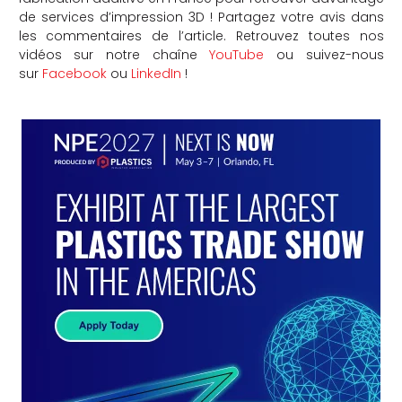
de services d’impression 3D ! Partagez votre avis dans
les commentaires de l’article. Retrouvez toutes nos
vidéos sur notre chaîne
YouTube
ou suivez-nous
sur
Facebook
ou
LinkedIn
!