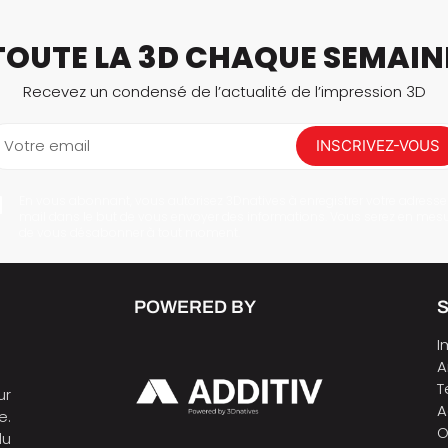
TOUTE LA 3D CHAQUE SEMAIN
Recevez un condensé de l’actualité de l’impression 3D
Votre email
INSCRIVEZ-VOUS
En vous abonnant, vous autorisez 3Dnatives à enregistrer votre adresse
mail dans le but de vous envoyer des informations. Vous serez en mes
de vous désabonner à tout moment.
POWERED BY
I
A
T
ur
A
e.
O
du