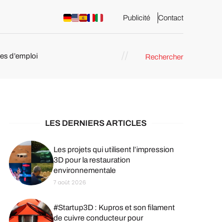
Publicité
Contact
res d’emploi
Rechercher
 : les
pression 3D
LES DERNIERS ARTICLES
Les projets qui utilisent l’impression
3D pour la restauration
environnementale
7 août 2026
#Startup3D : Kupros et son filament
de cuivre conducteur pour