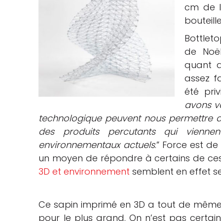
cm de l
bouteill
Bottleto
de Noël
quant a
assez f
été priv
avons v
technologique peuvent nous permettre d
des produits percutants qui viennen
environnementaux actuels
.” Force est d
un moyen de répondre à certains de ces d
3D et environnement
semblent en effet 
Ce sapin imprimé en 3D a tout de même u
pour le plus grand. On n’est pas certain