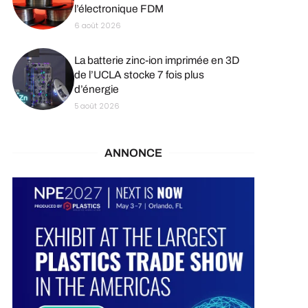
l’électronique FDM
6 août 2026
La batterie zinc-ion imprimée en 3D
de l’UCLA stocke 7 fois plus
d’énergie
5 août 2026
ANNONCE