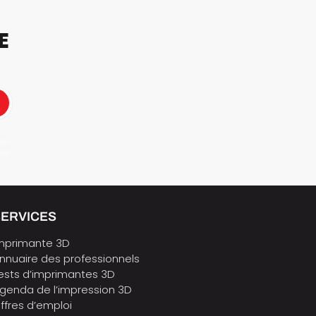
E
 e-
ure
SERVICES
mprimante 3D
nnuaire des professionnels
ests d’imprimantes 3D
genda de l’impression 3D
ffres d’emploi