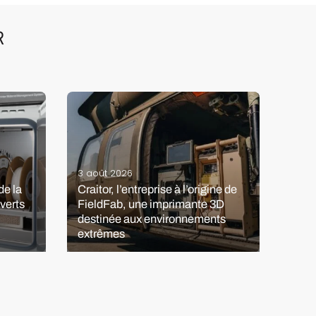
R
3 août 2026
7 ao
e la
Craitor, l’entreprise à l’origine de
verts
FieldFab, une imprimante 3D
Les p
destinée aux environnements
l’im
extrêmes
rest