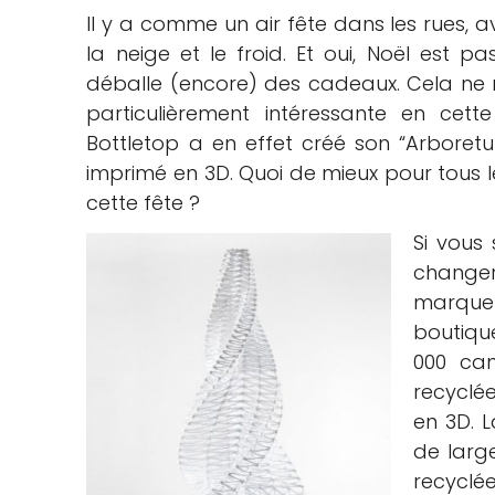
Il y a comme un air fête dans les rues, av
che
la neige et le froid. Et oui, Noël est
déballe (encore) des cadeaux. Cela ne 
particulièrement intéressante en cet
Bottletop a en effet créé son “Arboretum
imprimé en 3D. Quoi de mieux pour tous 
cette fête ?
Si vous
changer
marque 
boutiqu
000 can
recyclé
en 3D. 
de large
recyclé