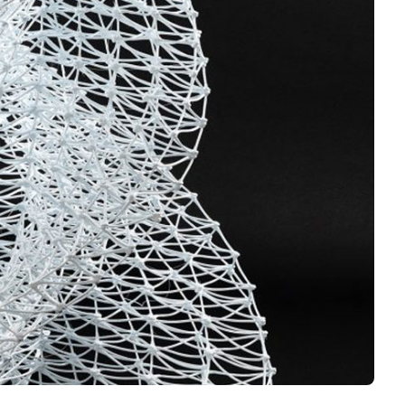
Logiciels 3D
Matériaux
Scanners 3D
Vidéos