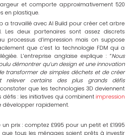
argeur et comporte approximativement 520
es en plastique.
p a travaillé avec AI Build pour créer cet arbre
. Les deux partenaires sont assez discrets
u processus d’impression mais on suppose
acilement que c’est la technologie FDM qui a
ilégiée. L’entreprise anglaise explique : “
Nous
oulu démontrer qu’un design et une innovation
e transformer de simples déchets et de créer
t relever certains des plus grands défis
e constater que les technologies 3D deviennent
éfis : les initiatives qui combinent
impression
se développer rapidement.
n prix : comptez £995 pour un petit et £1995
 que tous les ménages soient prêts à investir