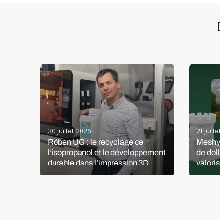
30 juillet 2026
21 juill
Röben UG : le recyclage de
Meshy 
l’isopropanol et le développement
de doll
durable dans l’impression 3D
valoris