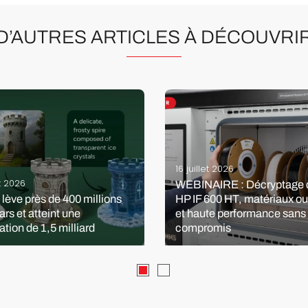
D’AUTRES ARTICLES À DÉCOUVRI
16 juillet 2026
et 2026
WEBINAIRE : Décryptage d
lève près de 400 millions
HP IF 600 HT, matériaux ou
ars et atteint une
et haute performance sans
ation de 1,5 milliard
compromis