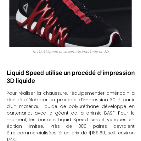
che
La Liquid Speed et sa semelle imprimée en 3D
Liquid Speed utilise un procédé d’impression
3D liquide
Pour réaliser la chaussure, l’équipementier américain a
décidé d’élaborer un procédé d’impression 3D à partir
d’un matériau liquide de polyuréthane développé en
partenariat avec le géant de la chimie BASF. Pour le
moment, les baskets Liquid Speed seront vendues en
édition limitée. Près de 300 paires devraient
être commercialisées à un prix de $189.50, soit environ
174€.