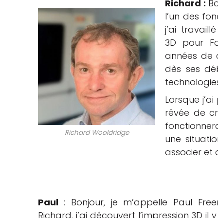
Richard :
Bo
l’un des fo
j’ai travai
3D pour F
années de ca
dès ses déb
technologies
Lorsque j’ai
rêvée de cr
fonctionner
Richard Wooldridge
une situati
associer et
Paul
: Bonjour, je m’appelle Paul F
Richard, j’ai découvert l’impression 3D il 