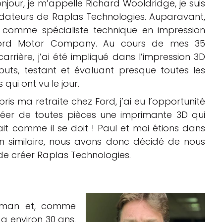
njour, je m’appelle Richard Wooldridge, je suis
ndateurs de Raplas Technologies. Auparavant,
llé comme spécialiste technique en impression
ord Motor Company. Au cours de mes 35
rrière, j’ai été impliqué dans l’impression 3D
uts, testant et évaluant presque toutes les
 qui ont vu le jour.
 pris ma retraite chez Ford, j’ai eu l’opportunité
éer de toutes pièces une imprimante 3D qui
ait comme il se doit ! Paul et moi étions dans
on similaire, nous avons donc décidé de nous
 de créer Raplas Technologies.
reeman et, comme
y a environ 30 ans.