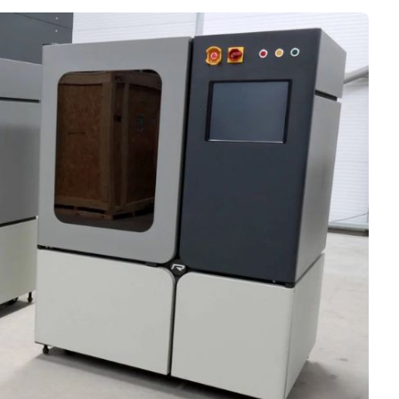
Logiciels 3D
Matériaux
Scanners 3D
Vidéos