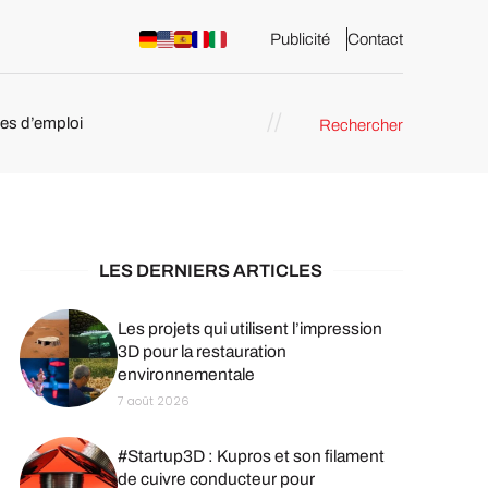
Publicité
Contact
res d’emploi
Rechercher
 : les
pression 3D
LES DERNIERS ARTICLES
Les projets qui utilisent l’impression
3D pour la restauration
environnementale
7 août 2026
#Startup3D : Kupros et son filament
de cuivre conducteur pour