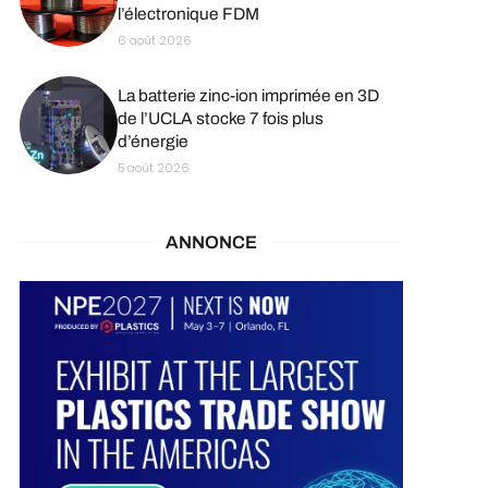
l’électronique FDM
6 août 2026
La batterie zinc-ion imprimée en 3D
de l’UCLA stocke 7 fois plus
d’énergie
5 août 2026
ANNONCE