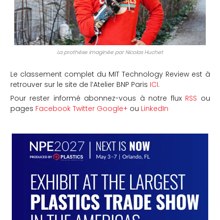
La prothèse imaginée par Nicolas Huchet
Le classement complet du MIT Technology Review est à
retrouver sur le site de l’Atelier BNP Paris
ICI
.
Pour rester informé abonnez-vous à notre flux
RSS
ou
pages
Facebook
Twitter
Google+
ou
LinkedIn