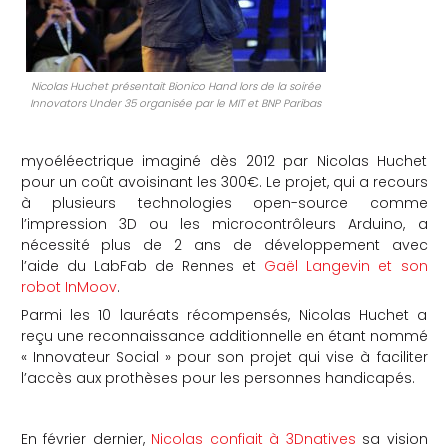
che
Nicolas Huchet présentait Bionico Hand lors de la soirée
Innovators Under 35 organisée par le MIT et BNP Paribas
myoéléectrique imaginé dès 2012 par Nicolas Huchet
pour un coût avoisinant les 300€. Le projet, qui a recours
à plusieurs technologies open-source comme
l’impression 3D ou les microcontrôleurs Arduino, a
nécessité plus de 2 ans de développement avec
l’aide du LabFab de Rennes et
Gaël Langevin et son
robot InMoov
.
Parmi les 10 lauréats récompensés, Nicolas Huchet a
reçu une reconnaissance additionnelle en étant nommé
« Innovateur Social » pour son projet qui vise à faciliter
l’accès aux prothèses pour les personnes handicapés.
En février dernier,
Nicolas confiait à 3Dnatives
sa vision