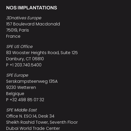
NOS IMPLANTATIONS
3Dnatives Europe
157 Boulevard Macdonald
75019, Paris
France
SPE US Office
83 Wooster Heights Road, Suite 125
Danbury, CT 06810
P +1 203.740.5400
SPE Europe
Serskampsteenweg 135A
9230 Wetteren
Belgique
P +32 498 85 07 32
SPE Middle East
Office N. ESO:14, Desk 34
Sheikh Rashid Tower, Seventh Floor
Dubai World Trade Center