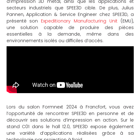
d’impression 3D métal, ainsi que les applications et
secteurs industriels que SPEE3D cible. De plus, Julius
che
Pannen, Application & Service Engineer chez SPEE3D, a
présenté son
Expeditionary Manufacturing Unit
(EMU),
une solution capable de produire des pièces
essentielles à la demande, même dans des
environnements isolés ou difficiles d’accès.
Lors du salon Formnext 2024 à Francfort, vous avez
l’opportunité de rencontrer SPEE3D en personne et de
découvrir ses solutions d’impression en action. Sur le
stand C01 dans le hall 12.0, SPEE3D expose également
une variété d’applications réalisées grâce à sa
technologie par projection à froid.