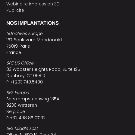
Webinaire impression 3D
Publicité
NOS IMPLANTATIONS
3Dnatives Europe
157 Boulevard Macdonald
75019, Paris
France
SPE US Office
83 Wooster Heights Road, Suite 125
Danbury, CT 06810
P +1 203.740.5400
SPE Europe
Serskampsteenweg 135A
9230 Wetteren
Belgique
P +32 498 85 07 32
SPE Middle East
Office N. ESO:14, Desk 34