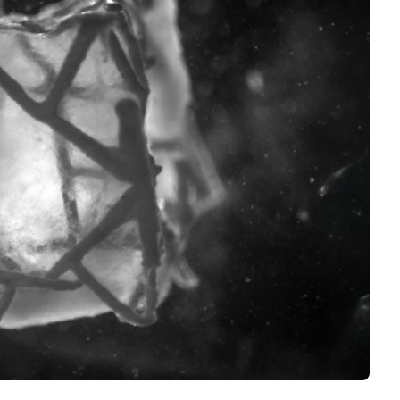
Logiciels 3D
Matériaux
Scanners 3D
Vidéos