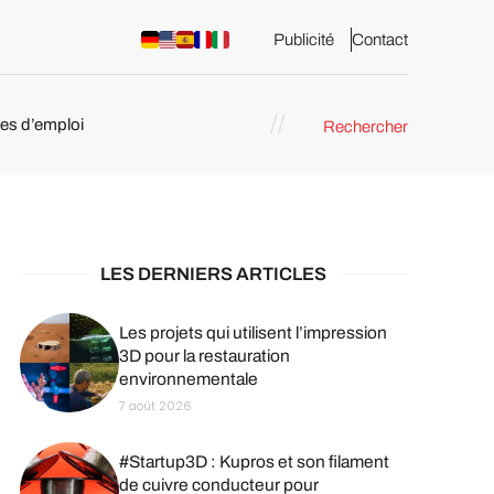
Publicité
Contact
res d’emploi
Rechercher
 : les
pression 3D
LES DERNIERS ARTICLES
Les projets qui utilisent l’impression
3D pour la restauration
environnementale
7 août 2026
#Startup3D : Kupros et son filament
de cuivre conducteur pour