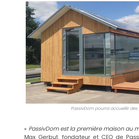
PassivDom pourra accueillir des 
«
PassivDom est la première maison au mo
Max Gerbut, fondateur et CEO de Pas