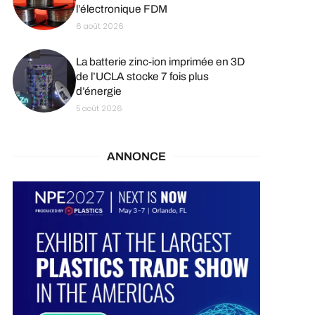
l’électronique FDM
6 août 2026
La batterie zinc-ion imprimée en 3D
de l’UCLA stocke 7 fois plus
d’énergie
5 août 2026
ANNONCE