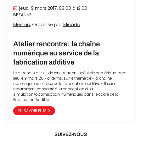
che
jeudi 9 mars 2017
, 09:00 à 12:00
BEZANNE
Meetup
, Organisé par
Micado
Atelier rencontre: la chaîne
numérique au service de la
fabrication additive
Le prochain atelier de rencontre en ingénierie numérique aura
lieu le 9 mars 2017 à Reims, sur le thème de « la chaîne
numérique au service de la fabrication additive ». Il sera
notamment consacré à la conception et la
simulation/optimisation numériques dans le cadre de la
Fabrication Additive. …
EN SAVOIR PLUS
SUIVEZ-NOUS