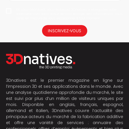
En vous abonnant, vous autorisez 3Dnatives à enregistrer votre
adresse e-mail dans le but de vous envoyer des informations. Vous
serez en mesure de vous désabonner à tout moment.
INSCRIVEZ-VOUS
3Dnatives est le premier magazine en ligne sur
l’impression 3D et ses applications dans le monde. Avec
une analyse quotidienne approfondie du marché, le site
est suivi par plus d’un million de visiteurs uniques par
mois. Disponible en anglais, français, espagnol,
allemand et italien, 3Dnatives couvre l’actualité des
principaux acteurs du marché de la fabrication additive
et offre une variété de services : annuaire des
professionnels, offres d’emploi, évènements et bien plus