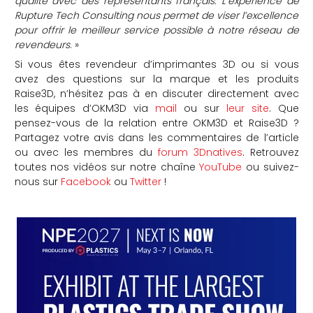
qualité avec des représentants français. L’expérience de
Rupture Tech Consulting nous permet de viser l’excellence
pour offrir le meilleur service possible à notre réseau de
revendeurs
. »
Si vous êtes revendeur d’imprimantes 3D ou si vous
avez des questions sur la marque et les produits
Raise3D, n’hésitez pas à en discuter directement avec
les équipes d’OKM3D via
mail
ou sur
leur site
. Que
pensez-vous de la relation entre OKM3D et Raise3D ?
Partagez votre avis dans les commentaires de l’article
ou avec les membres du
forum 3Dnatives
. Retrouvez
toutes nos vidéos sur notre chaîne
YouTube
ou suivez-
nous sur
Facebook
ou
Twitter
!