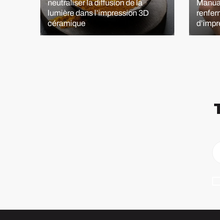
neutraliser la diffusion de la
Manual
lumière dans l’impression 3D
renfer
céramique
d’impr