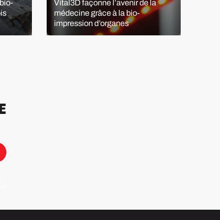
bio-
Vital3D façonne l’avenir de la
Prem
is
médecine grâce à la bio-
corn
impression d’organes
3D
E
 e-
ure