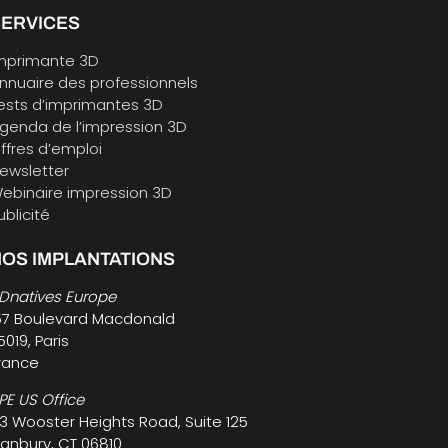
SERVICES
mprimante 3D
nnuaire des professionnels
ests d’imprimantes 3D
genda de l’impression 3D
ffres d’emploi
ewsletter
ebinaire impression 3D
ublicité
OS IMPLANTATIONS
Dnatives Europe
57 Boulevard Macdonald
5019, Paris
rance
PE US Office
3 Wooster Heights Road, Suite 125
anbury, CT 06810