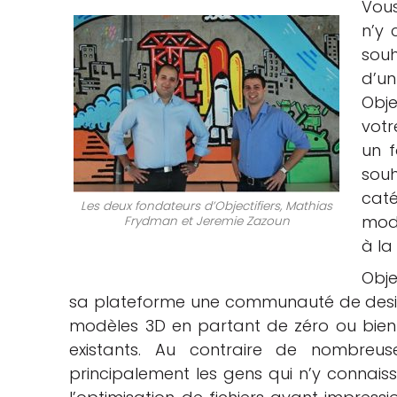
Vous
n’y 
che
souh
d’u
Obje
votr
un f
sou
caté
Les deux fondateurs d’Objectifiers, Mathias
mode
Frydman et Jeremie Zazoun
à la
Obje
sa plateforme une communauté de desig
modèles 3D en partant de zéro ou bien
existants. Au contraire de nombreuses
principalement les gens qui n’y connais