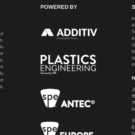
POWERED BY
I
A
T
ur
A
e.
O
du
N
de
W
s,
P
es
du
N
ne
s,
3
1
7
F
S
8
D