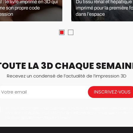
 : le livre imprimé en 3D qui
Du tissu rénal et hépatique 
me son propre code
imprimé pour la première fo
ession
dans l’espace
TOUTE LA 3D CHAQUE SEMAIN
Recevez un condensé de l’actualité de l’impression 3D
Votre email
INSCRIVEZ-VOUS
En vous abonnant, vous autorisez 3Dnatives à enregistrer votre adresse
mail dans le but de vous envoyer des informations. Vous serez en mes
de vous désabonner à tout moment.