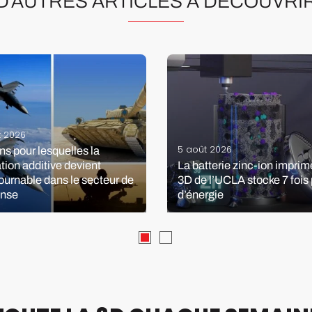
D’AUTRES ARTICLES À DÉCOUVRI
et 2026
5 août 2026
ns pour lesquelles la
ation additive devient
La batterie zinc-ion impri
ournable dans le secteur de
3D de l’UCLA stocke 7 fois 
ense
d’énergie