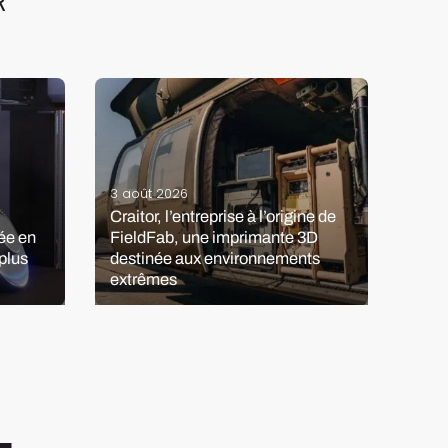
R
3 août 2026
Craitor, l’entreprise à l’origine de
13 jui
mée en
FieldFab, une imprimante 3D
plus
destinée aux environnements
Les 
extrêmes
PEE