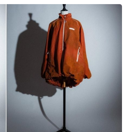
Logiciels 3D
Matériaux
Scanners 3D
Vidéos