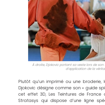
À droite, Djokovic portant sa veste lors de so
d’application de la vérita
Plutôt qu’un imprimé ou une broderie, le
Djokovic désigne comme son « guide spirit
cet effet 3D, Les Teintures de France 
Stratasys qui dispose d’une ligne spé