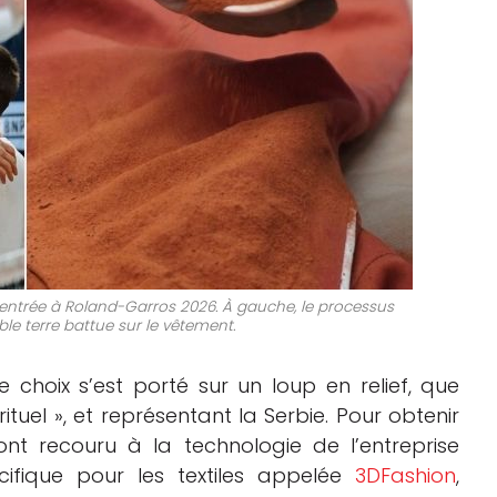
n entrée à Roland-Garros 2026. À gauche, le processus
ble terre battue sur le vêtement.
 choix s’est porté sur un loup en relief, que
uel », et représentant la Serbie. Pour obtenir
ont recouru à la technologie de l’entreprise
cifique pour les textiles appelée
3DFashion
,