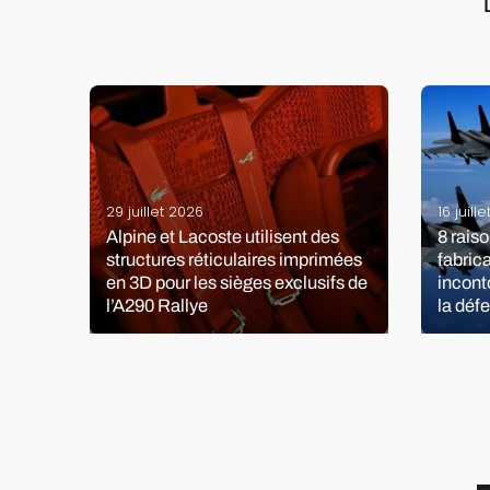
29 juillet 2026
16 juill
Alpine et Lacoste utilisent des
8 raiso
e
structures réticulaires imprimées
fabric
e en
en 3D pour les sièges exclusifs de
incont
l’A290 Rallye
la déf