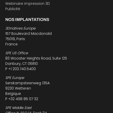
Webinaire impression 3D
Publicité
NOS IMPLANTATIONS
3Dnatives Europe
157 Boulevard Macdonald
75019, Paris
France
SPE US Office
83 Wooster Heights Road, Suite 125
Danbury, CT 06810
P +1 203.740.5400
SPE Europe
Serskampsteenweg 135A
9230 Wetteren
Belgique
P +32 498 85 07 32
SPE Middle East
Office N. ESO:14, Desk 34